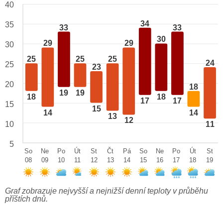
40
34
35
33
33
30
29
29
30
25
25
25
24
25
23
20
18
19
19
18
18
17
17
15
15
14
14
13
12
10
11
5
So
Ne
Po
Út
St
Čt
Pá
So
Ne
Po
Út
St
08
09
10
11
12
13
14
15
16
17
18
19
Graf zobrazuje nejvyšší a nejnižší denní teploty v průběhu
příštích dnů.