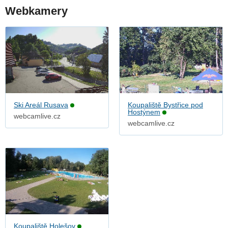
Webkamery
Ski Areál Rusava
Koupaliště Bystřice pod
Hostýnem
webcamlive.cz
webcamlive.cz
Koupaliště Holešov