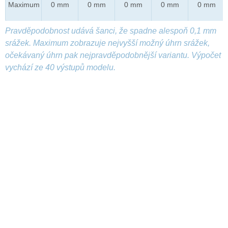
Maximum
0 mm
0 mm
0 mm
0 mm
0 mm
Pravděpodobnost udává šanci, že spadne alespoň 0,1 mm
srážek. Maximum zobrazuje nejvyšší možný úhrn srážek,
očekávaný úhrn pak nejpravděpodobnější variantu. Výpočet
vychází ze 40 výstupů modelu.