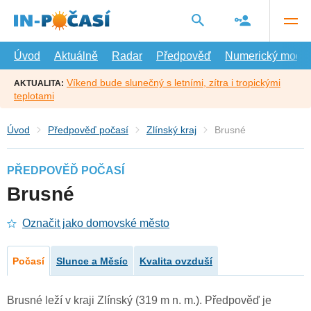
Přejít
na
hlavní
obsah
Úvod
Aktuálně
Radar
Předpověď
Numerický model
Víkend bude slunečný s letními, zítra i tropickými
AKTUALITA:
teplotami
Úvod
Předpověď počasí
Zlínský kraj
Brusné
PŘEDPOVĚĎ POČASÍ
Brusné
Označit jako domovské město
Počasí
Slunce a Měsíc
Kvalita ovzduší
Brusné leží v kraji Zlínský (319 m n. m.). Předpověď je