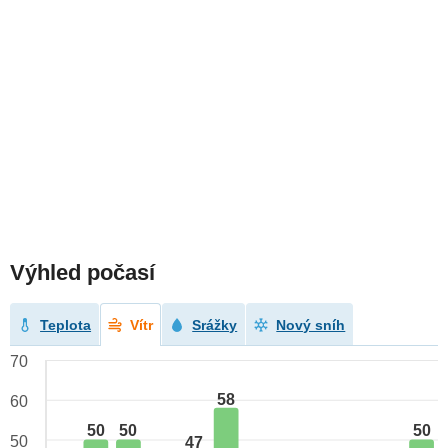
Výhled počasí
Teplota
Vítr
Srážky
Nový sníh
70
58
60
50
50
50
50
47