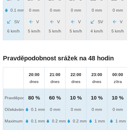
0.1 mm
0 mm
0 mm
0 mm
0 mm
0 mm
SV
V
V
V
SV
V
6 km/h
5 km/h
5 km/h
5 km/h
4 km/h
5 km/h
Pravděpodobnost srážek na 48 hodin
20:00
21:00
22:00
23:00
00:00
dnes
dnes
dnes
dnes
zítra
80 %
60 %
10 %
10 %
10 %
Pravděpod.
Očekáváno
0.1 mm
0 mm
0 mm
0 mm
0 mm
Maximum
0.1 mm
0.2 mm
0.2 mm
1 mm
1 mm