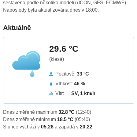
sestavena podle několika modelů (ICON, GFS, ECMWF).
Naposledy byla aktualizována dnes v 18:00.
Aktuálně
29.6 °C
(klesá)
Pocitově:
33 °C
Vlhkost:
46 %
Vítr:
SV, 1 km/h
Dnes změřené maximum
32.8 °C
(12:40)
Dnes změřené minimum
18.5 °C
(05:40)
Slunce vychází v
05:28
a zapadá v
20:22