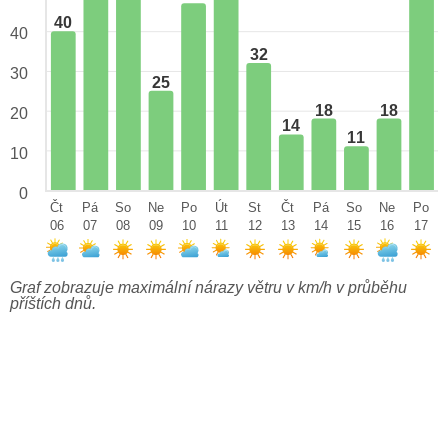
40
40
32
30
25
18
18
20
14
11
10
0
Čt
Pá
So
Ne
Po
Út
St
Čt
Pá
So
Ne
Po
06
07
08
09
10
11
12
13
14
15
16
17
Graf zobrazuje maximální nárazy větru v km/h v průběhu
příštích dnů.