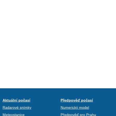
Aktuální počasí
Předpověď počasí
Radarové snímky
Numerický model
Meteostanice
Předpověď pro Prahu