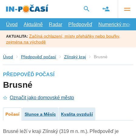
Přejít
na
hlavní
obsah
Úvod
Aktuálně
Radar
Předpověď
Numerický model
Začíná ochlazení, místy přeháňky nebo bouřky,
AKTUALITA:
zejména na východě
Úvod
Předpověď počasí
Zlínský kraj
Brusné
PŘEDPOVĚĎ POČASÍ
Brusné
Označit jako domovské město
Počasí
Slunce a Měsíc
Kvalita ovzduší
Brusné leží v kraji Zlínský (319 m n. m.). Předpověď je