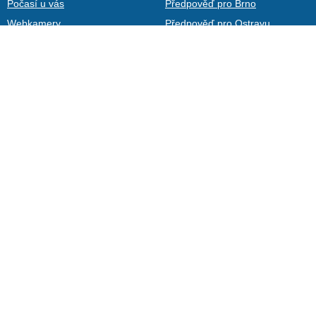
Počasí u vás
Předpověď pro Brno
Webkamery
Předpověď pro Ostravu
Teplotní mapa
Předpověď pro Plzeň
Archiv
Kontakty
Uživatelé
Články
Fotogalerie
Aplikace na telefony
Počasí na web
Ventusky
In-počasie
Copyright © 2026
InMeteo, s.r.o.
Použitím souhlasíte s uložením