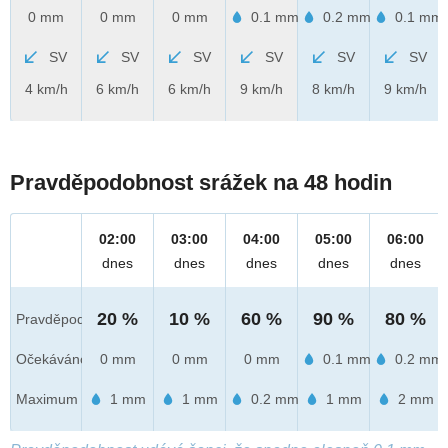
0 mm
0 mm
0 mm
0.1 mm
0.2 mm
0.1 mm
SV
SV
SV
SV
SV
SV
4 km/h
6 km/h
6 km/h
9 km/h
8 km/h
9 km/h
Pravděpodobnost srážek na 48 hodin
02:00
03:00
04:00
05:00
06:00
dnes
dnes
dnes
dnes
dnes
20 %
10 %
60 %
90 %
80 %
Pravděpod.
Očekáváno
0 mm
0 mm
0 mm
0.1 mm
0.2 mm
Maximum
1 mm
1 mm
0.2 mm
1 mm
2 mm