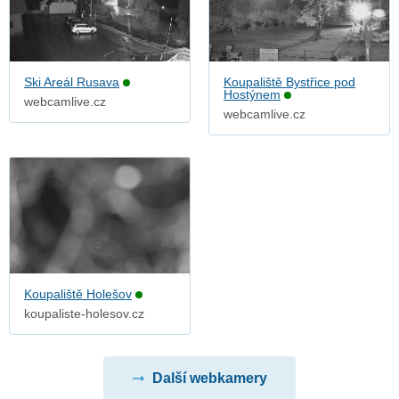
Ski Areál Rusava
Koupaliště Bystřice pod
Hostýnem
webcamlive.cz
webcamlive.cz
Koupaliště Holešov
koupaliste-holesov.cz
Další webkamery