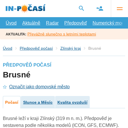
Přejít
na
hlavní
obsah
Úvod
Aktuálně
Radar
Předpověď
Numerický model
Převážně slunečno s letními teplotami
AKTUALITA:
Úvod
Předpověď počasí
Zlínský kraj
Brusné
PŘEDPOVĚĎ POČASÍ
Brusné
Označit jako domovské město
Počasí
Slunce a Měsíc
Kvalita ovzduší
Brusné leží v kraji Zlínský (319 m n. m.). Předpověď je
sestavena podle několika modelů (ICON, GFS, ECMWF).