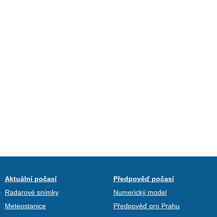
Aktuální počasí
Předpověď počasí
Radarové snímky
Numerický model
Meteostanice
Předpověď pro Prahu