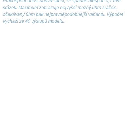
Pravděpodobnost udává šanci, že spadne alespoň 0,1 mm
srážek. Maximum zobrazuje nejvyšší možný úhrn srážek,
očekávaný úhrn pak nejpravděpodobnější variantu. Výpočet
vychází ze 40 výstupů modelu.