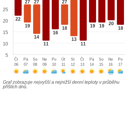
27
27
27
25
22
20
20
19
19
19
18
18
15
16
14
13
10
11
11
5
Čt
Pá
So
Ne
Po
Út
St
Čt
Pá
So
Ne
Po
06
07
08
09
10
11
12
13
14
15
16
17
Graf zobrazuje nejvyšší a nejnižší denní teploty v průběhu
příštích dnů.