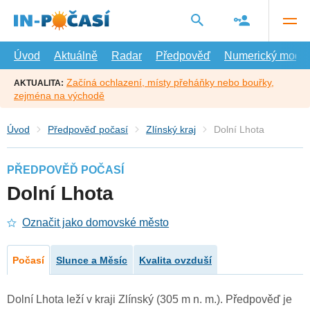
Přejít
na
hlavní
obsah
Úvod
Aktuálně
Radar
Předpověď
Numerický model
Začíná ochlazení, místy přeháňky nebo bouřky,
AKTUALITA:
zejména na východě
Úvod
Předpověď počasí
Zlínský kraj
Dolní Lhota
PŘEDPOVĚĎ POČASÍ
Dolní Lhota
Označit jako domovské město
Počasí
Slunce a Měsíc
Kvalita ovzduší
Dolní Lhota leží v kraji Zlínský (305 m n. m.). Předpověď je