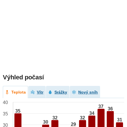
Výhled počasí
Teplota
Vítr
Srážky
Nový sníh
40
37
36
35
34
35
32
32
31
30
29
30