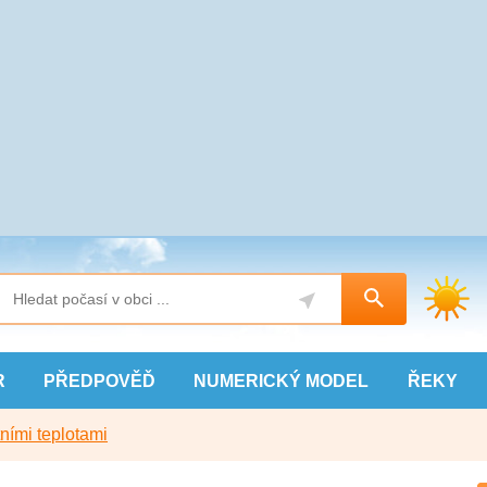
R
PŘEDPOVĚĎ
NUMERICKÝ
MODEL
ŘEKY
ními teplotami