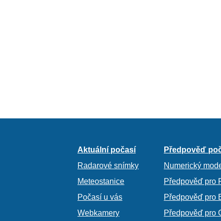
Aktuální počasí
Předpověď poč
Radarové snímky
Numerický mode
Meteostanice
Předpověď pro 
Počasí u vás
Předpověď pro 
Webkamery
Předpověď pro 