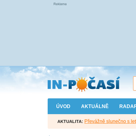
Přejít
na
hlavní
obsah
ÚVOD
AKTUÁLNĚ
RADA
Převážně slunečno s let
AKTUALITA: