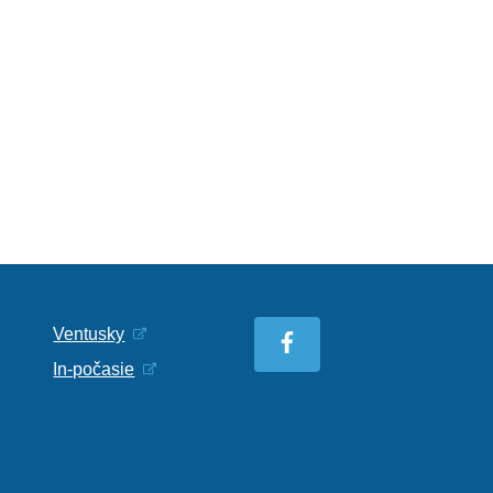
Ventusky
In-počasie