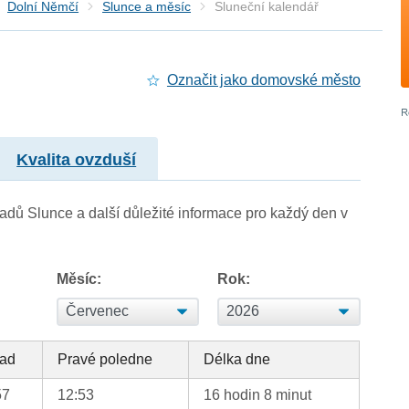
Dolní Němčí
Slunce a měsíc
Sluneční kalendář
Označit jako domovské město
Kvalita ovzduší
adů Slunce a další důležité informace pro každý den v
Měsíc:
Rok:
ad
Pravé poledne
Délka dne
57
12:53
16 hodin 8 minut