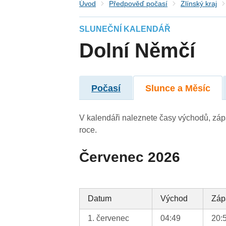
Úvod
Předpověď počasí
Zlínský kraj
SLUNEČNÍ KALENDÁŘ
Dolní Němčí
Počasí
Slunce a Měsíc
V kalendáři naleznete časy východů, záp
roce.
Červenec 2026
Datum
Východ
Záp
1. červenec
04:49
20: