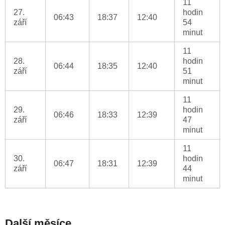
11
27.
hodin
06:43
18:37
12:40
září
54
minut
11
28.
hodin
06:44
18:35
12:40
září
51
minut
11
29.
hodin
06:46
18:33
12:39
září
47
minut
11
30.
hodin
06:47
18:31
12:39
září
44
minut
Další měsíce