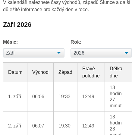
V kalendáři naleznete časy východů, západů Slunce a další
důležité informace pro každý den v roce.
Září 2026
Měsíc:
Rok:
Pravé
Délka
Datum
Východ
Západ
poledne
dne
13
hodin
1. září
06:06
19:33
12:49
27
minut
13
hodin
2. září
06:07
19:30
12:49
23
minut