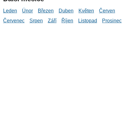
Leden
Únor
Březen
Duben
Květen
Červen
Červenec
Srpen
Září
Říjen
Listopad
Prosinec