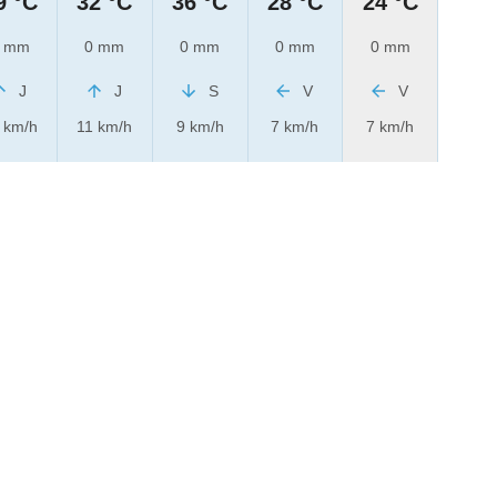
9 °C
32 °C
36 °C
28 °C
24 °C
 mm
0 mm
0 mm
0 mm
0 mm
J
J
S
V
V
 km/h
11 km/h
9 km/h
7 km/h
7 km/h