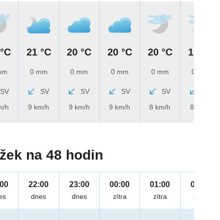
 °C
21 °C
20 °C
20 °C
20 °C
19 °C
mm
0 mm
0 mm
0 mm
0 mm
0 mm
SV
SV
SV
SV
SV
SV
m/h
9 km/h
9 km/h
9 km/h
8 km/h
8 km/h
žek na 48 hodin
:00
22:00
23:00
00:00
01:00
02:00
es
dnes
dnes
zítra
zítra
zítra