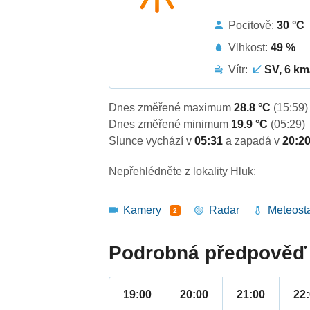
Pocitově:
30 °C
Vlhkost:
49 %
Vítr:
SV, 6 km
Dnes změřené maximum
28.8 °C
(15:59)
Dnes změřené minimum
19.9 °C
(05:29)
Slunce vychází v
05:31
a zapadá v
20:2
Nepřehlédněte z lokality Hluk:
Kamery
Radar
Meteost
2
Podrobná předpověď 
19:00
20:00
21:00
22