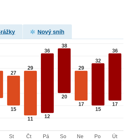
Srážky
Nový sníh
38
36
36
32
29
29
27
20
17
17
15
15
12
11
St
Čt
Pá
So
Ne
Po
Út