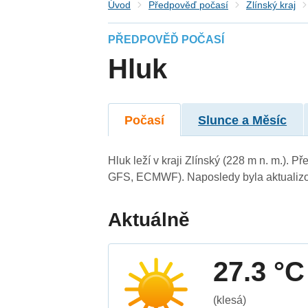
Úvod
Předpověď počasí
Zlínský kraj
PŘEDPOVĚĎ POČASÍ
Hluk
Počasí
Slunce a Měsíc
Hluk leží v kraji Zlínský (228 m n. m.).
GFS, ECMWF). Naposledy byla aktualizo
Aktuálně
27.3 °C
(klesá)