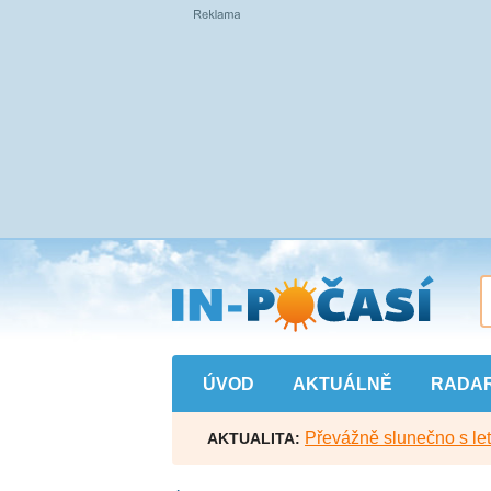
Přejít
na
hlavní
obsah
ÚVOD
AKTUÁLNĚ
RADA
Převážně slunečno s let
AKTUALITA: