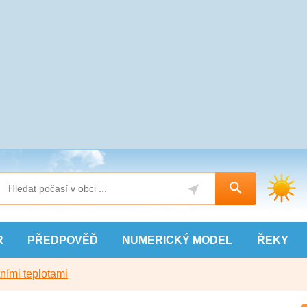
R
PŘEDPOVĚĎ
NUMERICKÝ
MODEL
ŘEKY
ními teplotami