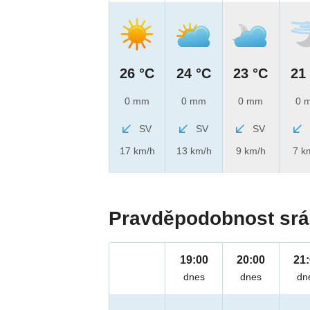
26 °C
24 °C
23 °C
21
0 mm
0 mm
0 mm
0 
SV
SV
SV
17 km/h
13 km/h
9 km/h
7 k
Pravděpodobnost srá
19:00
20:00
21
dnes
dnes
dn