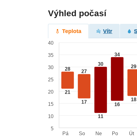
Výhled počasí
Teplota
Vítr
40
34
35
30
29
30
28
27
25
20
21
18
17
15
16
10
11
5
Pá
So
Ne
Po
Út