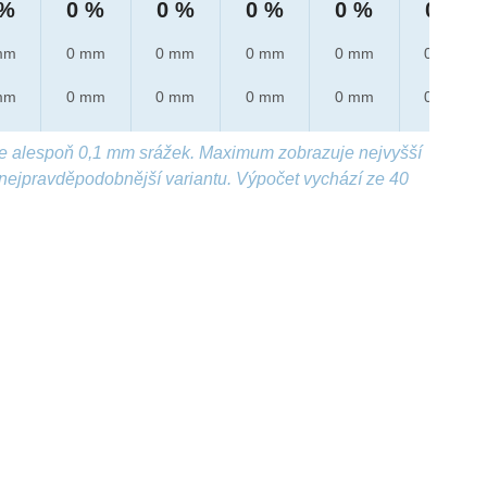
 %
0 %
0 %
0 %
0 %
0 %
mm
0 mm
0 mm
0 mm
0 mm
0 mm
mm
0 mm
0 mm
0 mm
0 mm
0 mm
e alespoň 0,1 mm srážek. Maximum zobrazuje nejvyšší
nejpravděpodobnější variantu. Výpočet vychází ze 40