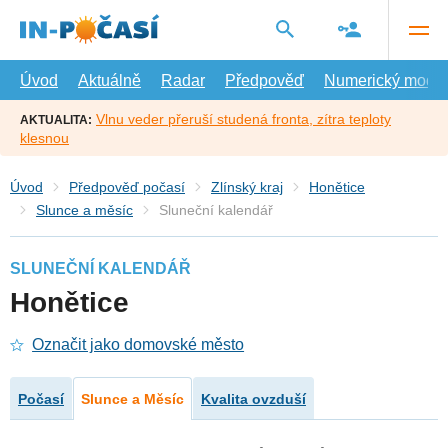
Přejít
na
hlavní
obsah
Úvod
Aktuálně
Radar
Předpověď
Numerický model
Vlnu veder přeruší studená fronta, zítra teploty
AKTUALITA:
klesnou
Úvod
Předpověď počasí
Zlínský kraj
Honětice
Slunce a měsíc
Sluneční kalendář
SLUNEČNÍ KALENDÁŘ
Honětice
Označit jako domovské město
Počasí
Slunce a Měsíc
Kvalita ovzduší