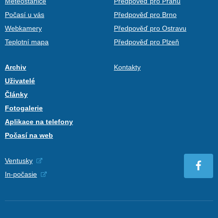
Meteostanice
Předpověď pro Prahu
Počasí u vás
Předpověď pro Brno
Webkamery
Předpověď pro Ostravu
Teplotní mapa
Předpověď pro Plzeň
Archiv
Kontakty
Uživatelé
Články
Fotogalerie
Aplikace na telefony
Počasí na web
Ventusky
In-počasie