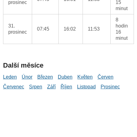
prosinec
15
minut
8
31.
hodin
07:45
16:02
11:53
prosinec
16
minut
Další měsíce
Leden
Únor
Březen
Duben
Květen
Červen
Červenec
Srpen
Září
Říjen
Listopad
Prosinec