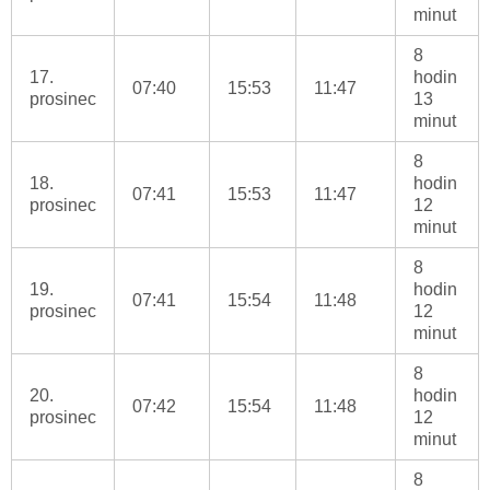
minut
8
17.
hodin
07:40
15:53
11:47
prosinec
13
minut
8
18.
hodin
07:41
15:53
11:47
prosinec
12
minut
8
19.
hodin
07:41
15:54
11:48
prosinec
12
minut
8
20.
hodin
07:42
15:54
11:48
prosinec
12
minut
8