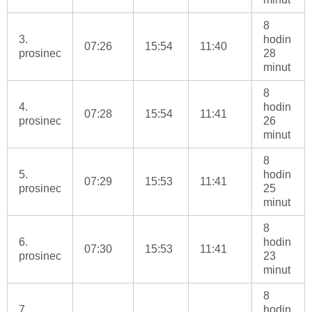
8
3.
hodin
07:26
15:54
11:40
prosinec
28
minut
8
4.
hodin
07:28
15:54
11:41
prosinec
26
minut
8
5.
hodin
07:29
15:53
11:41
prosinec
25
minut
8
6.
hodin
07:30
15:53
11:41
prosinec
23
minut
8
7.
hodin