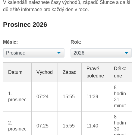
V kalendáři naleznete časy východů, západů Slunce a další
důležité informace pro každý den v roce.
Prosinec 2026
Měsíc:
Rok:
Pravé
Délka
Datum
Východ
Západ
poledne
dne
8
1.
hodin
07:24
15:55
11:39
prosinec
31
minut
8
2.
hodin
07:25
15:55
11:40
prosinec
30
minut