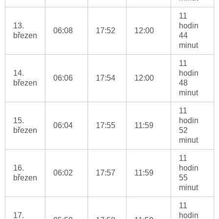
11
13.
hodin
06:08
17:52
12:00
březen
44
minut
11
14.
hodin
06:06
17:54
12:00
březen
48
minut
11
15.
hodin
06:04
17:55
11:59
březen
52
minut
11
16.
hodin
06:02
17:57
11:59
březen
55
minut
11
17.
hodin