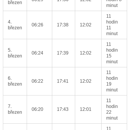
březen
minut
11
4.
hodin
06:26
17:38
12:02
březen
11
minut
11
5.
hodin
06:24
17:39
12:02
březen
15
minut
11
6.
hodin
06:22
17:41
12:02
březen
19
minut
11
7.
hodin
06:20
17:43
12:01
březen
22
minut
11