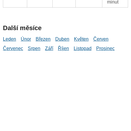
minut
Další měsíce
Leden
Únor
Březen
Duben
Květen
Červen
Červenec
Srpen
Září
Říjen
Listopad
Prosinec