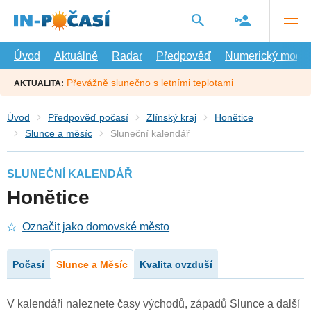
Přejít
na
hlavní
obsah
Úvod
Aktuálně
Radar
Předpověď
Numerický model
Převážně slunečno s letními teplotami
AKTUALITA:
Úvod
Předpověď počasí
Zlínský kraj
Honětice
Slunce a měsíc
Sluneční kalendář
SLUNEČNÍ KALENDÁŘ
Honětice
Označit jako domovské město
Počasí
Slunce a Měsíc
Kvalita ovzduší
V kalendáři naleznete časy východů, západů Slunce a další