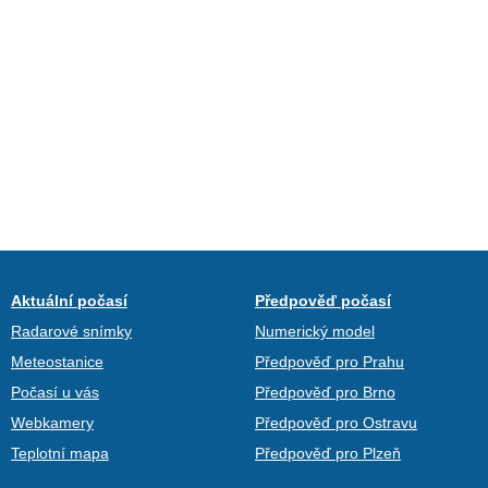
Aktuální počasí
Předpověď počasí
Radarové snímky
Numerický model
Meteostanice
Předpověď pro Prahu
Počasí u vás
Předpověď pro Brno
Webkamery
Předpověď pro Ostravu
Teplotní mapa
Předpověď pro Plzeň