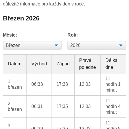
důležité informace pro každý den v roce.
Březen 2026
Měsíc:
Rok:
Pravé
Délka
Datum
Východ
Západ
poledne
dne
11
1.
06:33
17:33
12:03
hodin 1
březen
minut
11
2.
06:31
17:35
12:03
hodin 4
březen
minut
11
3.
06:29
17:36
12:02
hodin 8