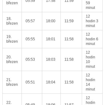
05:59
17:58
11:59
březen
59
minut
12
18.
05:57
18:00
11:59
hodin 3
březen
minut
12
19.
05:55
18:01
11:58
hodin 6
březen
minut
12
20.
hodin
05:53
18:03
11:58
březen
10
minut
12
21.
hodin
05:51
18:04
11:58
březen
14
minut
12
22.
hodin
05:49
18:06
11:57