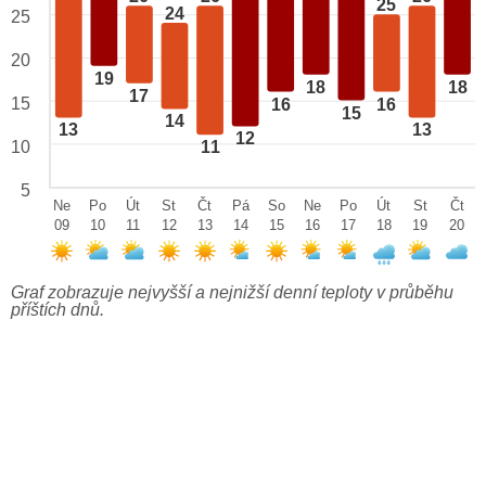
25
24
25
20
19
18
18
17
15
16
16
15
14
13
13
12
10
11
5
Ne
Po
Út
St
Čt
Pá
So
Ne
Po
Út
St
Čt
09
10
11
12
13
14
15
16
17
18
19
20
Graf zobrazuje nejvyšší a nejnižší denní teploty v průběhu
příštích dnů.