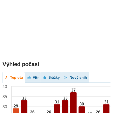
Výhled počasí
Teplota
Vítr
Srážky
Nový sníh
40
37
35
33
33
31
31
30
29
30
26
26
26