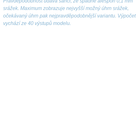
Pravděpodobnost udává šanci, že spadne alespoň 0,1 mm
srážek. Maximum zobrazuje nejvyšší možný úhrn srážek,
očekávaný úhrn pak nejpravděpodobnější variantu. Výpočet
vychází ze 40 výstupů modelu.