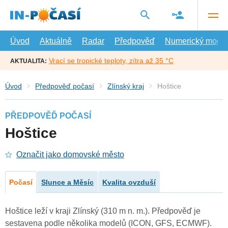
Přejít
na
hlavní
obsah
Úvod
Aktuálně
Radar
Předpověď
Numerický model
Vrací se tropické teploty, zítra až 35 °C
AKTUALITA:
Úvod
Předpověď počasí
Zlínský kraj
Hoštice
PŘEDPOVĚĎ POČASÍ
Hoštice
Označit jako domovské město
Počasí
Slunce a Měsíc
Kvalita ovzduší
Hoštice leží v kraji Zlínský (310 m n. m.). Předpověď je
sestavena podle několika modelů (ICON, GFS, ECMWF).