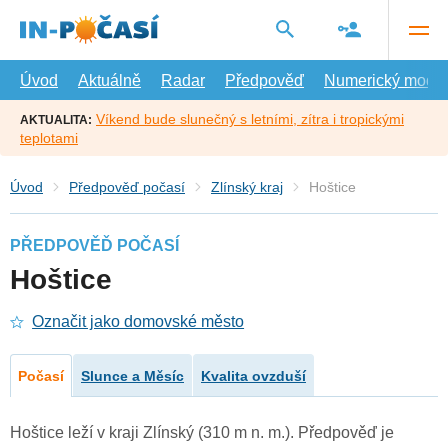
Přejít
na
hlavní
obsah
Úvod
Aktuálně
Radar
Předpověď
Numerický model
Víkend bude slunečný s letními, zítra i tropickými
AKTUALITA:
teplotami
Úvod
Předpověď počasí
Zlínský kraj
Hoštice
PŘEDPOVĚĎ POČASÍ
Hoštice
Označit jako domovské město
Počasí
Slunce a Měsíc
Kvalita ovzduší
Hoštice leží v kraji Zlínský (310 m n. m.). Předpověď je