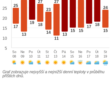
27
27
25
24
25
23
20
19
18
18
17
17
15
15
15
15
14
13
13
10
11
5
So
Ne
Po
Út
St
Čt
Pá
So
Ne
Po
Út
St
08
09
10
11
12
13
14
15
16
17
18
19
Graf zobrazuje nejvyšší a nejnižší denní teploty v průběhu
příštích dnů.