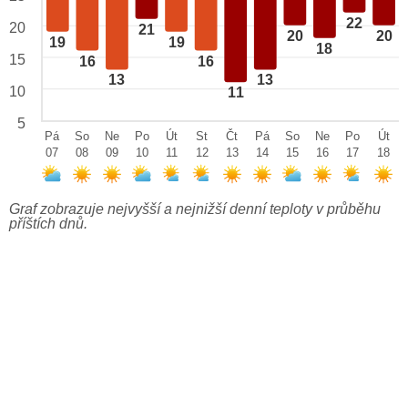
22
20
21
20
20
19
19
18
15
16
16
13
13
10
11
5
Pá
So
Ne
Po
Út
St
Čt
Pá
So
Ne
Po
Út
07
08
09
10
11
12
13
14
15
16
17
18
Graf zobrazuje nejvyšší a nejnižší denní teploty v průběhu
příštích dnů.