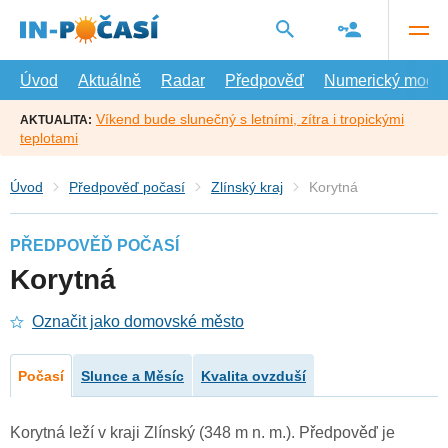
Přejít
na
hlavní
obsah
Úvod
Aktuálně
Radar
Předpověď
Numerický model
Víkend bude slunečný s letními, zítra i tropickými
AKTUALITA:
teplotami
Úvod
Předpověď počasí
Zlínský kraj
Korytná
PŘEDPOVĚĎ POČASÍ
Korytná
Označit jako domovské město
Počasí
Slunce a Měsíc
Kvalita ovzduší
Korytná leží v kraji Zlínský (348 m n. m.). Předpověď je