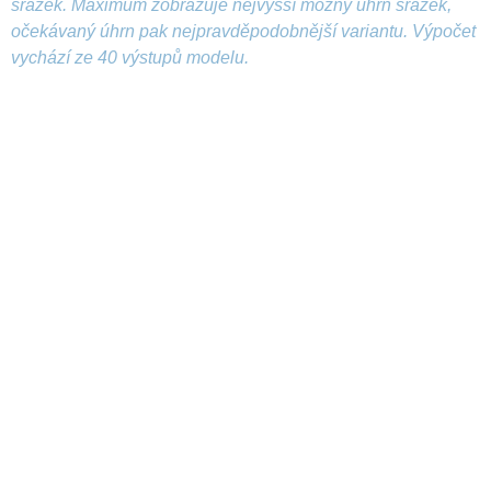
srážek. Maximum zobrazuje nejvyšší možný úhrn srážek,
očekávaný úhrn pak nejpravděpodobnější variantu. Výpočet
vychází ze 40 výstupů modelu.