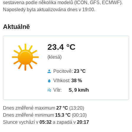
sestavena podle několika modelů (ICON, GFS, ECMWF).
Naposledy byla aktualizována dnes v 19:00.
Aktuálně
23.4 °C
(klesá)
Pocitově:
23 °C
Vlhkost:
38 %
Vítr:
S, 9 km/h
Dnes změřené maximum
27 °C
(13:20)
Dnes změřené minimum
15.3 °C
(00:10)
Slunce vychází v
05:32
a zapadá v
20:17