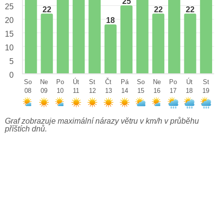
25
25
22
22
22
18
20
15
10
5
0
So
Ne
Po
Út
St
Čt
Pá
So
Ne
Po
Út
St
08
09
10
11
12
13
14
15
16
17
18
19
Graf zobrazuje maximální nárazy větru v km/h v průběhu
příštích dnů.