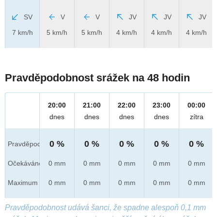
SV
V
V
JV
JV
JV
7 km/h
5 km/h
5 km/h
4 km/h
4 km/h
4 km/h
Pravděpodobnost srážek na 48 hodin
20:00
21:00
22:00
23:00
00:00
dnes
dnes
dnes
dnes
zítra
0 %
0 %
0 %
0 %
0 %
Pravděpod.
Očekáváno
0 mm
0 mm
0 mm
0 mm
0 mm
Maximum
0 mm
0 mm
0 mm
0 mm
0 mm
Pravděpodobnost udává šanci, že spadne alespoň 0,1 mm