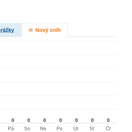
Srážky
Nový sníh
0
0
0
0
0
0
0
Pá
So
Ne
Po
Út
St
Čt