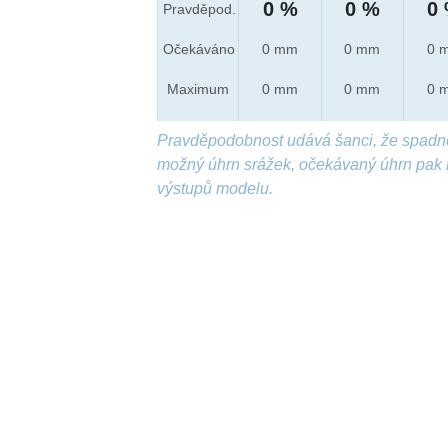
0 %
0 %
0
Pravděpod.
Očekáváno
0 mm
0 mm
0 
Maximum
0 mm
0 mm
0 
Pravděpodobnost udává šanci, že spadn
možný úhrn srážek, očekávaný úhrn pak 
výstupů modelu.