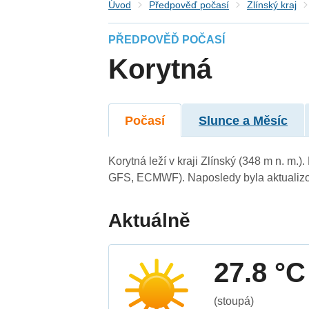
Úvod
Předpověď počasí
Zlínský kraj
PŘEDPOVĚĎ POČASÍ
Korytná
Počasí
Slunce a Měsíc
Korytná leží v kraji Zlínský (348 m n. m
GFS, ECMWF). Naposledy byla aktualizo
Aktuálně
27.8 °C
(stoupá)