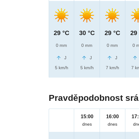
29 °C
30 °C
29 °C
29
0 mm
0 mm
0 mm
0 
J
J
J
5 km/h
5 km/h
7 km/h
7 k
Pravděpodobnost srá
15:00
16:00
17
dnes
dnes
dn