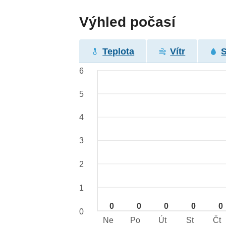
Výhled počasí
Teplota
Vítr
6
5
4
3
2
1
0
0
0
0
0
0
Ne
Po
Út
St
Čt