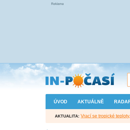
Přejít
na
hlavní
obsah
ÚVOD
AKTUÁLNĚ
RADA
Vrací se tropické teploty
AKTUALITA: