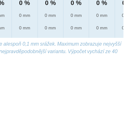
 %
0 %
0 %
0 %
0 %
0 %
mm
0 mm
0 mm
0 mm
0 mm
0 mm
mm
0 mm
0 mm
0 mm
0 mm
0 mm
e alespoň 0,1 mm srážek. Maximum zobrazuje nejvyšší
nejpravděpodobnější variantu. Výpočet vychází ze 40