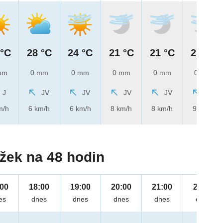
 °C
28 °C
24 °C
21 °C
21 °C
21 °C
mm
0 mm
0 mm
0 mm
0 mm
0 mm
J
JV
JV
JV
JV
JV
m/h
6 km/h
6 km/h
8 km/h
8 km/h
9 km/h
žek na 48 hodin
:00
18:00
19:00
20:00
21:00
22:00
es
dnes
dnes
dnes
dnes
dnes