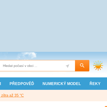
R
PŘEDPOVĚĎ
NUMERICKÝ
MODEL
ŘEKY
, zítra až 35 °C