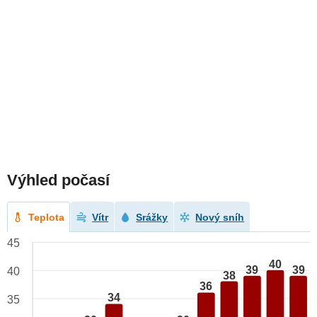
Výhled počasí
Teplota
Vítr
Srážky
Nový sníh
45
40
39
39
40
38
36
34
35