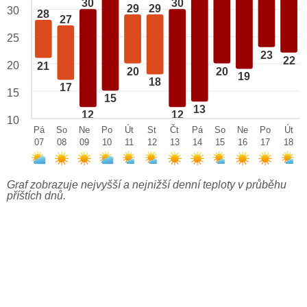
30
30
29
29
30
28
27
25
23
22
20
21
20
20
19
18
17
15
15
13
12
12
10
Pá
So
Ne
Po
Út
St
Čt
Pá
So
Ne
Po
Út
07
08
09
10
11
12
13
14
15
16
17
18
Graf zobrazuje nejvyšší a nejnižší denní teploty v průběhu
příštích dnů.