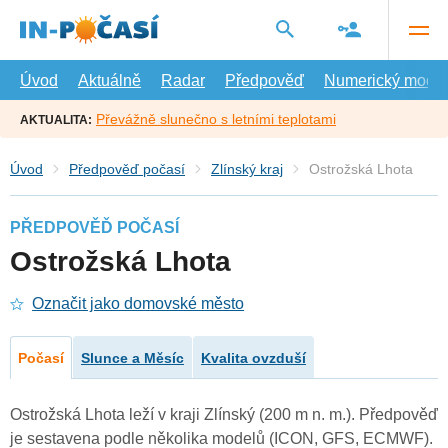
Přejít
na
hlavní
obsah
Úvod
Aktuálně
Radar
Předpověď
Numerický model
Převážně slunečno s letními teplotami
AKTUALITA:
Úvod
Předpověď počasí
Zlínský kraj
Ostrožská Lhota
PŘEDPOVĚĎ POČASÍ
Ostrožská Lhota
Označit jako domovské město
Počasí
Slunce a Měsíc
Kvalita ovzduší
Ostrožská Lhota leží v kraji Zlínský (200 m n. m.). Předpověď
je sestavena podle několika modelů (ICON, GFS, ECMWF).