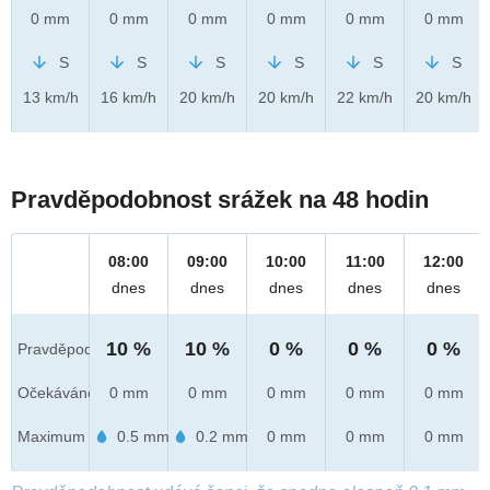
0 mm
0 mm
0 mm
0 mm
0 mm
0 mm
S
S
S
S
S
S
13 km/h
16 km/h
20 km/h
20 km/h
22 km/h
20 km/h
Pravděpodobnost srážek na 48 hodin
08:00
09:00
10:00
11:00
12:00
dnes
dnes
dnes
dnes
dnes
10 %
10 %
0 %
0 %
0 %
Pravděpod.
Očekáváno
0 mm
0 mm
0 mm
0 mm
0 mm
Maximum
0.5 mm
0.2 mm
0 mm
0 mm
0 mm