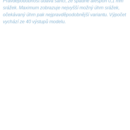
Pravděpodobnost udává šanci, že spadne alespoň 0,1 mm
srážek. Maximum zobrazuje nejvyšší možný úhrn srážek,
očekávaný úhrn pak nejpravděpodobnější variantu. Výpočet
vychází ze 40 výstupů modelu.