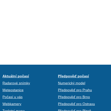
Aktuální počasí
Předpověď počasí
Radarové snímky
Numerický model
Meteostanice
Předpověď pro Prahu
Počasí u vás
Předpověď pro Brno
Webkamery
Předpověď pro Ostravu
Teplotní mapa
Předpověď pro Plzeň