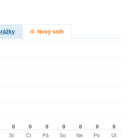
Srážky
Nový sníh
0
0
0
0
0
0
0
St
Čt
Pá
So
Ne
Po
Út