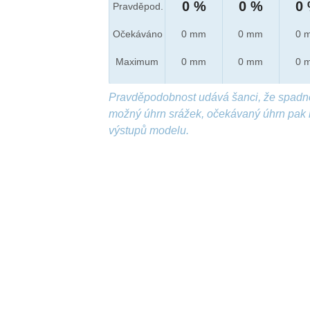
0 %
0 %
0
Pravděpod.
Očekáváno
0 mm
0 mm
0 
Maximum
0 mm
0 mm
0 
Pravděpodobnost udává šanci, že spadn
možný úhrn srážek, očekávaný úhrn pak 
výstupů modelu.