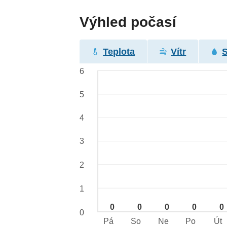
Výhled počasí
Teplota
Vítr
6
5
4
3
2
1
0
0
0
0
0
0
Pá
So
Ne
Po
Út