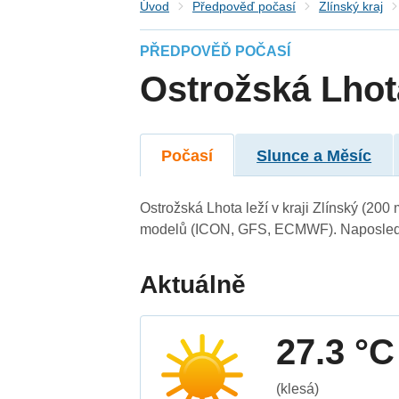
Úvod
Předpověď počasí
Zlínský kraj
PŘEDPOVĚĎ POČASÍ
Ostrožská Lhot
Počasí
Slunce a Měsíc
Ostrožská Lhota leží v kraji Zlínský (200
modelů (ICON, GFS, ECMWF). Naposledy 
Aktuálně
27.3 °C
(klesá)