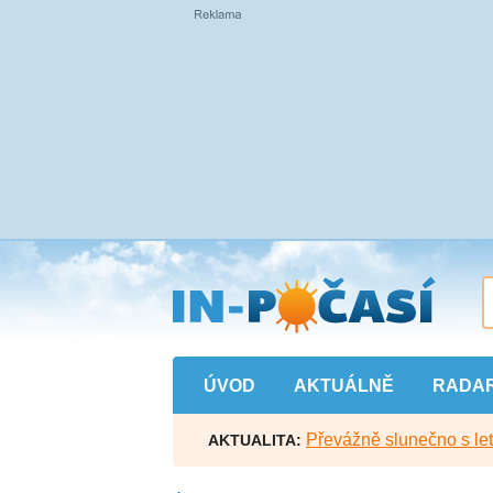
Přejít
na
hlavní
obsah
ÚVOD
AKTUÁLNĚ
RADA
Převážně slunečno s let
AKTUALITA: