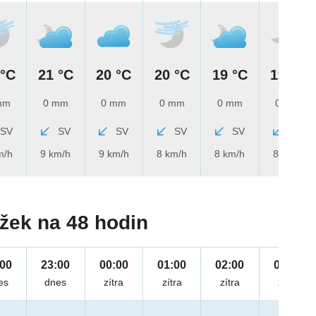
 °C
21 °C
20 °C
20 °C
19 °C
19 °C
mm
0 mm
0 mm
0 mm
0 mm
0 mm
SV
SV
SV
SV
SV
SV
m/h
9 km/h
9 km/h
8 km/h
8 km/h
8 km/h
žek na 48 hodin
:00
23:00
00:00
01:00
02:00
03:00
es
dnes
zítra
zítra
zítra
zítra