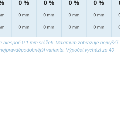
 %
0 %
0 %
0 %
0 %
0 %
mm
0 mm
0 mm
0 mm
0 mm
0 mm
mm
0 mm
0 mm
0 mm
0 mm
0 mm
e alespoň 0,1 mm srážek. Maximum zobrazuje nejvyšší
nejpravděpodobnější variantu. Výpočet vychází ze 40