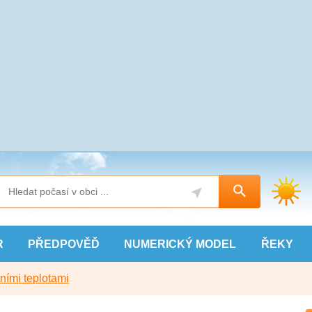
R
PŘEDPOVĚĎ
NUMERICKÝ
MODEL
ŘEKY
ními teplotami