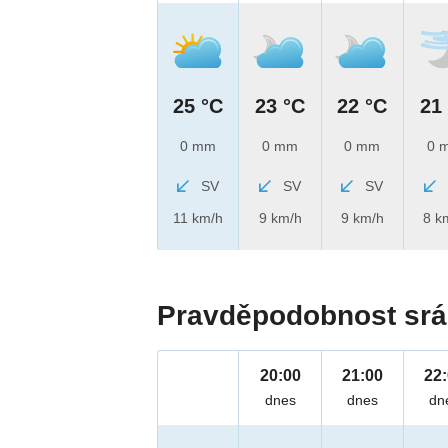
25 °C
23 °C
22 °C
21
0 mm
0 mm
0 mm
0 
SV
SV
SV
11 km/h
9 km/h
9 km/h
8 k
Pravděpodobnost srá
20:00
21:00
22
dnes
dnes
dn