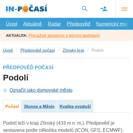
Přejít
na
hlavní
obsah
Úvod
Aktuálně
Radar
Předpověď
Numerický model
Převážně slunečno s letními teplotami
AKTUALITA:
Úvod
Předpověď počasí
Zlínský kraj
Podolí
PŘEDPOVĚĎ POČASÍ
Podolí
Označit jako domovské město
Počasí
Slunce a Měsíc
Kvalita ovzduší
Podolí leží v kraji Zlínský (433 m n. m.). Předpověď je
sestavena podle několika modelů (ICON, GFS, ECMWF).