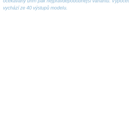
očekávaný úhrn pak nejpravděpodobnější variantu. Výpočet
vychází ze 40 výstupů modelu.