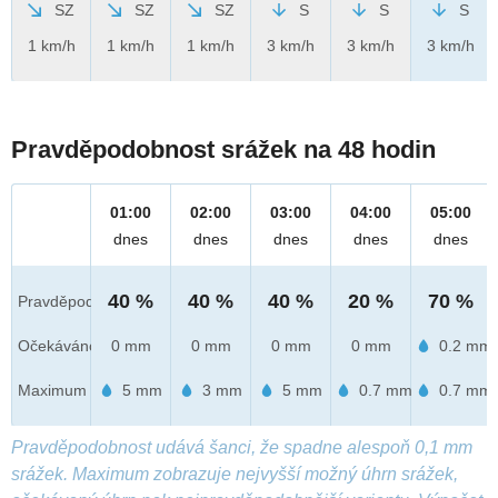
SZ
SZ
SZ
S
S
S
1 km/h
1 km/h
1 km/h
3 km/h
3 km/h
3 km/h
Pravděpodobnost srážek na 48 hodin
01:00
02:00
03:00
04:00
05:00
dnes
dnes
dnes
dnes
dnes
40 %
40 %
40 %
20 %
70 %
Pravděpod.
Očekáváno
0 mm
0 mm
0 mm
0 mm
0.2 mm
Maximum
5 mm
3 mm
5 mm
0.7 mm
0.7 mm
Pravděpodobnost udává šanci, že spadne alespoň 0,1 mm
srážek. Maximum zobrazuje nejvyšší možný úhrn srážek,