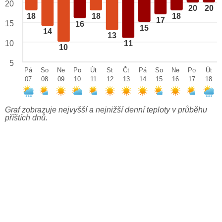
20
20
20
18
18
18
17
15
16
15
14
13
10
11
10
5
Pá
So
Ne
Po
Út
St
Čt
Pá
So
Ne
Po
Út
07
08
09
10
11
12
13
14
15
16
17
18
Graf zobrazuje nejvyšší a nejnižší denní teploty v průběhu
příštích dnů.