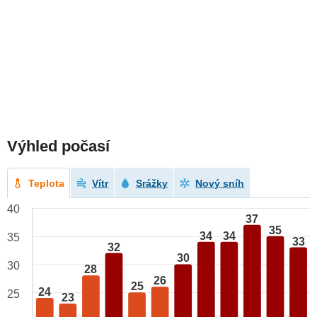
Výhled počasí
Teplota
Vítr
Srážky
Nový sníh
40
37
35
34
34
35
33
32
30
30
28
26
25
24
25
23