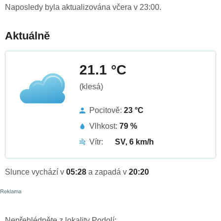
Naposledy byla aktualizována včera v 23:00.
Aktuálně
21.1 °C
(klesá)
Pocitově:
23 °C
Vlhkost:
79 %
Vítr:
SV, 6 km/h
Slunce vychází v
05:28
a zapadá v
20:20
Nepřehlédněte z lokality Podolí: