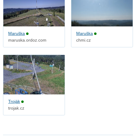
Maruška
Maruška
maruska.ordoz.com
chmi.cz
Troják
trojak.cz