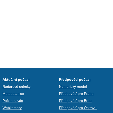
Aktuální počasí
Předpověď počasí
Radarové snímky
Numerický model
Meteostanice
Předpověď pro Prahu
Počasí u vás
Předpověď pro Brno
Webkamery
Předpověď pro Ostravu