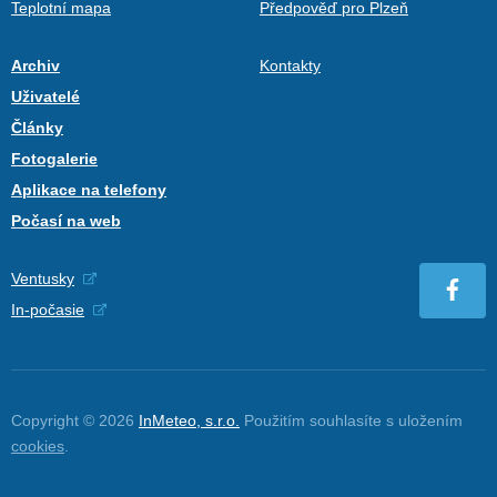
Teplotní mapa
Předpověď pro Plzeň
Archiv
Kontakty
Uživatelé
Články
Fotogalerie
Aplikace na telefony
Počasí na web
Ventusky
In-počasie
Copyright © 2026
InMeteo, s.r.o.
Použitím souhlasíte s uložením
cookies
.