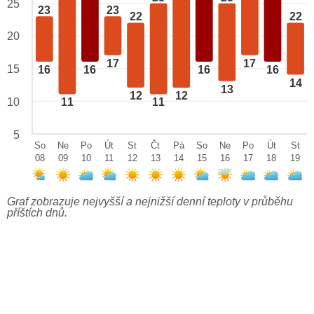
25
23
23
22
22
20
17
17
15
16
16
16
16
14
13
12
12
10
11
11
5
So
Ne
Po
Út
St
Čt
Pá
So
Ne
Po
Út
St
08
09
10
11
12
13
14
15
16
17
18
19
Graf zobrazuje nejvyšší a nejnižší denní teploty v průběhu
příštích dnů.