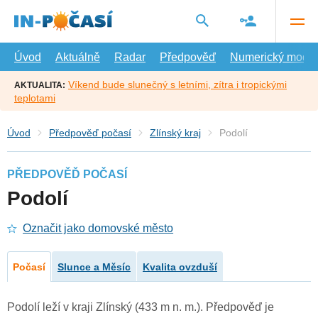
Přejít
na
hlavní
obsah
Úvod
Aktuálně
Radar
Předpověď
Numerický model
Víkend bude slunečný s letními, zítra i tropickými
AKTUALITA:
teplotami
Úvod
Předpověď počasí
Zlínský kraj
Podolí
PŘEDPOVĚĎ POČASÍ
Podolí
Označit jako domovské město
Počasí
Slunce a Měsíc
Kvalita ovzduší
Podolí leží v kraji Zlínský (433 m n. m.). Předpověď je