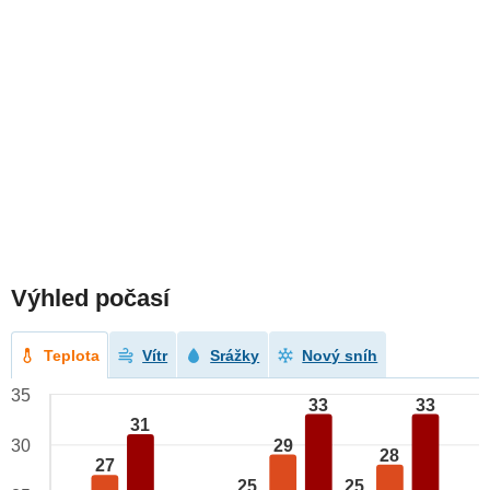
Výhled počasí
Teplota
Vítr
Srážky
Nový sníh
35
33
33
31
29
30
28
27
25
25