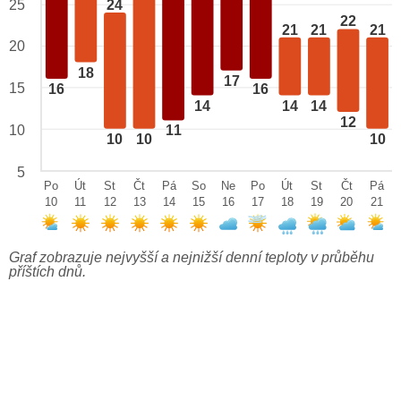
24
25
22
21
21
21
20
18
17
15
16
16
14
14
14
12
10
11
10
10
10
5
Po
Út
St
Čt
Pá
So
Ne
Po
Út
St
Čt
Pá
10
11
12
13
14
15
16
17
18
19
20
21
Graf zobrazuje nejvyšší a nejnižší denní teploty v průběhu
příštích dnů.