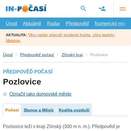
Přejít
na
hlavní
obsah
Úvod
Aktuálně
Radar
Předpověď
Numerický model
Vlnu veder přeruší studená fronta, zítra teploty
AKTUALITA:
klesnou
Úvod
Předpověď počasí
Zlínský kraj
Pozlovice
PŘEDPOVĚĎ POČASÍ
Pozlovice
Označit jako domovské město
Počasí
Slunce a Měsíc
Kvalita ovzduší
Pozlovice leží v kraji Zlínský (300 m n. m.). Předpověď je