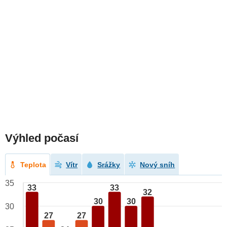
Výhled počasí
Teplota
Vítr
Srážky
Nový sníh
35
33
33
32
30
30
30
27
27