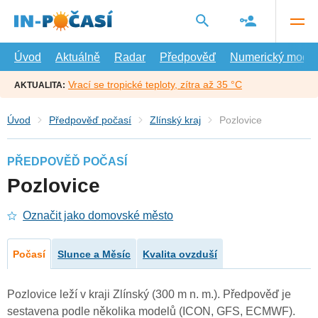
Přejít
na
hlavní
obsah
Úvod
Aktuálně
Radar
Předpověď
Numerický model
Vrací se tropické teploty, zítra až 35 °C
AKTUALITA:
Úvod
Předpověď počasí
Zlínský kraj
Pozlovice
PŘEDPOVĚĎ POČASÍ
Pozlovice
Označit jako domovské město
Počasí
Slunce a Měsíc
Kvalita ovzduší
Pozlovice leží v kraji Zlínský (300 m n. m.). Předpověď je
sestavena podle několika modelů (ICON, GFS, ECMWF).