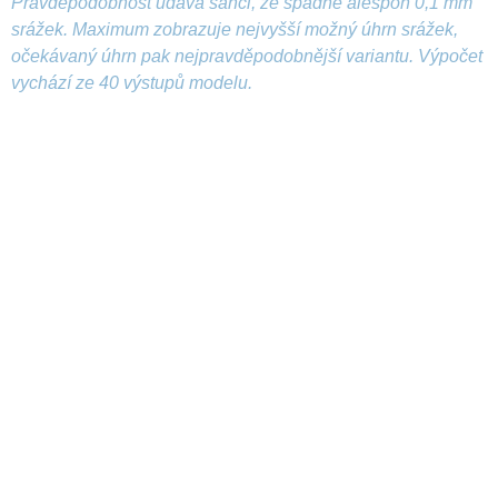
Pravděpodobnost udává šanci, že spadne alespoň 0,1 mm
srážek. Maximum zobrazuje nejvyšší možný úhrn srážek,
očekávaný úhrn pak nejpravděpodobnější variantu. Výpočet
vychází ze 40 výstupů modelu.