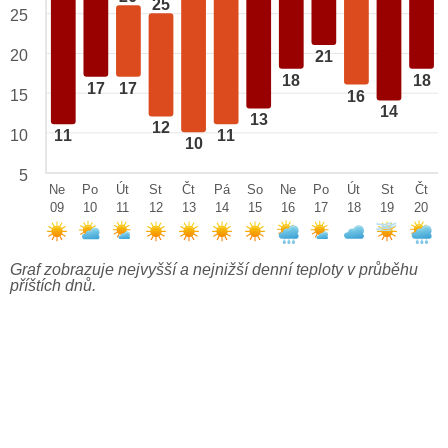
25
25
20
21
18
18
17
17
15
16
14
13
12
10
11
11
10
5
Ne
Po
Út
St
Čt
Pá
So
Ne
Po
Út
St
Čt
09
10
11
12
13
14
15
16
17
18
19
20
Graf zobrazuje nejvyšší a nejnižší denní teploty v průběhu
příštích dnů.