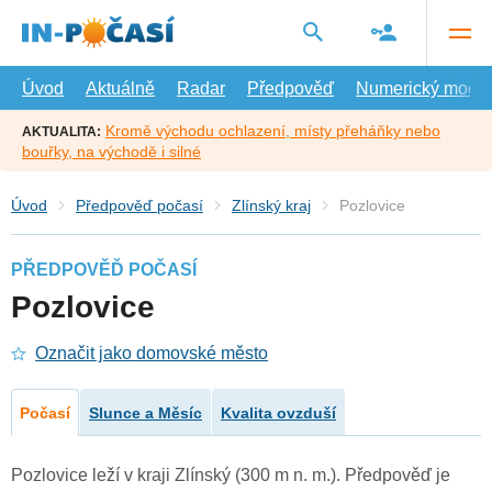
Přejít
na
hlavní
obsah
Úvod
Aktuálně
Radar
Předpověď
Numerický model
Kromě východu ochlazení, místy přeháňky nebo
AKTUALITA:
bouřky, na východě i silné
Úvod
Předpověď počasí
Zlínský kraj
Pozlovice
PŘEDPOVĚĎ POČASÍ
Pozlovice
Označit jako domovské město
Počasí
Slunce a Měsíc
Kvalita ovzduší
Pozlovice leží v kraji Zlínský (300 m n. m.). Předpověď je