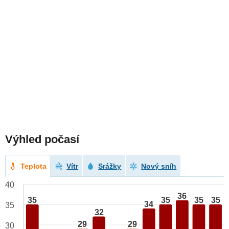
Výhled počasí
Teplota
Vítr
Srážky
Nový sníh
40
36
35
35
35
35
34
35
32
29
29
30