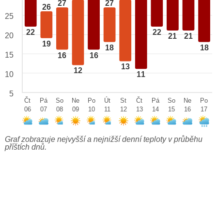
27
27
26
25
22
22
20
21
21
19
18
18
15
16
16
13
12
10
11
5
Čt
Pá
So
Ne
Po
Út
St
Čt
Pá
So
Ne
Po
06
07
08
09
10
11
12
13
14
15
16
17
Graf zobrazuje nejvyšší a nejnižší denní teploty v průběhu
příštích dnů.