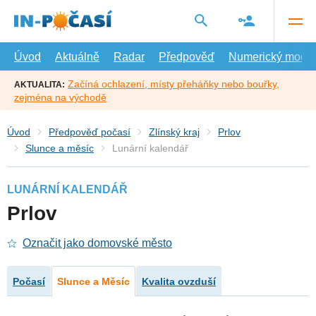
Přejít
na
hlavní
obsah
Úvod
Aktuálně
Radar
Předpověď
Numerický model
Začíná ochlazení, místy přeháňky nebo bouřky,
AKTUALITA:
zejména na východě
Úvod
Předpověď počasí
Zlínský kraj
Prlov
Slunce a měsíc
Lunární kalendář
LUNÁRNÍ KALENDÁŘ
Prlov
Označit jako domovské město
Počasí
Slunce a Měsíc
Kvalita ovzduší