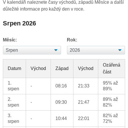
V kalendáři naleznete časy východů, západů Měsíce a další
důležité informace pro každý den v roce.
Srpen 2026
Měsíc:
Rok:
Ozářená
Datum
Východ
Západ
Východ
část
1.
95% až
-
08:16
21:33
srpen
89%
2.
89% až
-
09:30
21:47
srpen
82%
3.
82% až
-
10:44
22:01
srpen
72%