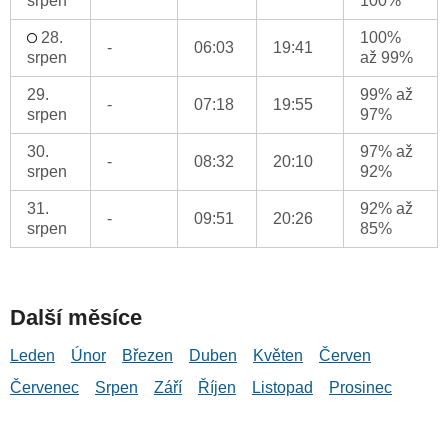
srpen
100%
28.
100%
-
06:03
19:41
srpen
až 99%
29.
99% až
-
07:18
19:55
srpen
97%
30.
97% až
-
08:32
20:10
srpen
92%
31.
92% až
-
09:51
20:26
srpen
85%
Další měsíce
Leden
Únor
Březen
Duben
Květen
Červen
Červenec
Srpen
Září
Říjen
Listopad
Prosinec