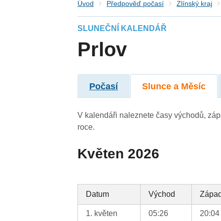
Úvod
Předpověď počasí
Zlínský kraj
SLUNEČNÍ KALENDÁŘ
Prlov
Počasí
Slunce a Měsíc
V kalendáři naleznete časy východů, záp
roce.
Květen 2026
Datum
Východ
Zápa
1. květen
05:26
20:04