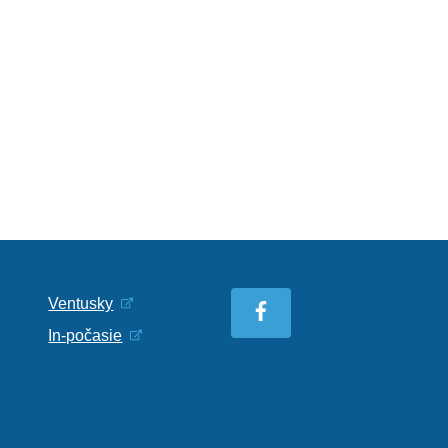
Ventusky
In-počasie