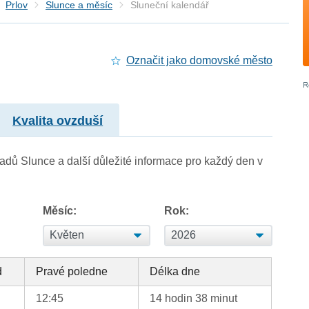
Prlov
Slunce a měsíc
Sluneční kalendář
Označit jako domovské město
Kvalita ovzduší
adů Slunce a další důležité informace pro každý den v
Měsíc:
Rok:
d
Pravé poledne
Délka dne
12:45
14 hodin 38 minut