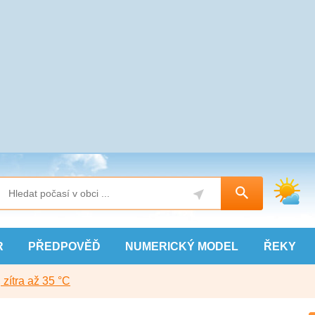
R
PŘEDPOVĚĎ
NUMERICKÝ
MODEL
ŘEKY
, zítra až 35 °C