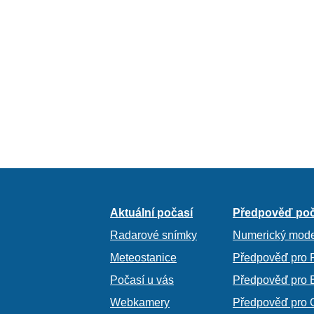
Aktuální počasí
Předpověď poč
Radarové snímky
Numerický mode
Meteostanice
Předpověď pro 
Počasí u vás
Předpověď pro 
Webkamery
Předpověď pro 