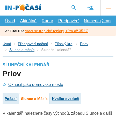
Přejít
na
hlavní
obsah
Úvod
Aktuálně
Radar
Předpověď
Numerický model
Vrací se tropické teploty, zítra až 35 °C
AKTUALITA:
Úvod
Předpověď počasí
Zlínský kraj
Prlov
Slunce a měsíc
Sluneční kalendář
SLUNEČNÍ KALENDÁŘ
Prlov
Označit jako domovské město
Počasí
Slunce a Měsíc
Kvalita ovzduší
V kalendáři naleznete časy východů, západů Slunce a další