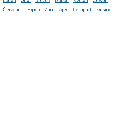
Leden
Únor
Březen
Duben
Květen
Červen
Červenec
Srpen
Září
Říjen
Listopad
Prosinec