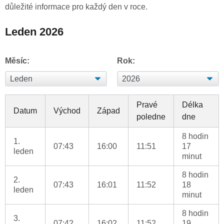
důležité informace pro každý den v roce.
Leden 2026
Měsíc:
Rok:
Pravé
Délka
Datum
Východ
Západ
poledne
dne
8 hodin
1.
07:43
16:00
11:51
17
leden
minut
8 hodin
2.
07:43
16:01
11:52
18
leden
minut
8 hodin
3.
07:42
16:02
11:52
19