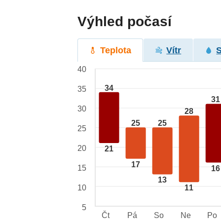
Výhled počasí
Teplota
Vítr
40
34
35
31
30
28
25
25
25
20
21
17
15
16
13
10
11
5
Čt
Pá
So
Ne
Po