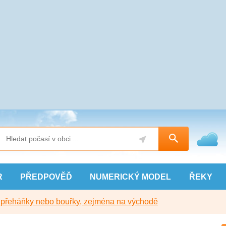
R
PŘEDPOVĚĎ
NUMERICKÝ
MODEL
ŘEKY
y přeháňky nebo bouřky, zejména na východě