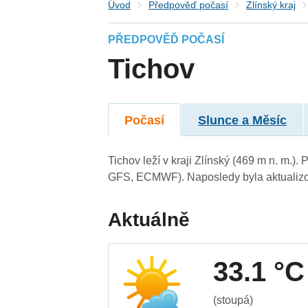
Úvod
Předpověď počasí
Zlínský kraj
PŘEDPOVĚĎ POČASÍ
Tichov
Počasí
Slunce a Měsíc
Tichov leží v kraji Zlínský (469 m n. m.
GFS, ECMWF). Naposledy byla aktualizo
Aktuálně
33.1 °C
(stoupá)