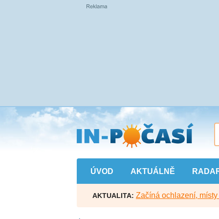
Přejít
na
hlavní
obsah
ÚVOD
AKTUÁLNĚ
RADA
Začíná ochlazení, míst
AKTUALITA: