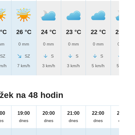
 °C
26 °C
24 °C
23 °C
22 °C
21 °C
mm
0 mm
0 mm
0 mm
0 mm
0 mm
SZ
SZ
S
S
S
S
km/h
7 km/h
3 km/h
3 km/h
5 km/h
5 km/h
žek na 48 hodin
:00
19:00
20:00
21:00
22:00
23:00
es
dnes
dnes
dnes
dnes
dnes