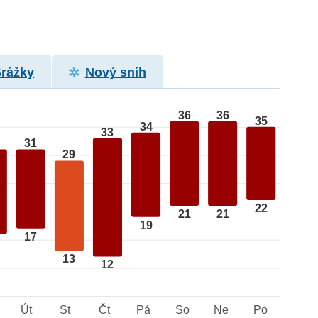
Srážky
Nový sníh
36
36
35
34
33
31
29
22
21
21
19
17
13
12
Út
St
Čt
Pá
So
Ne
Po