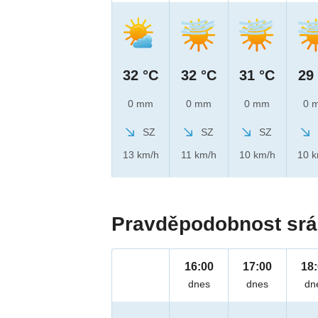
32 °C
32 °C
31 °C
29
0 mm
0 mm
0 mm
0 
SZ
SZ
SZ
13 km/h
11 km/h
10 km/h
10 
Pravděpodobnost srá
16:00
17:00
18
dnes
dnes
dn