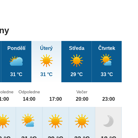
dny
Pondělí
Úterý
Středa
Čtvrtek
31 °C
31 °C
29 °C
33 °C
oledne
Odpoledne
Večer
1:00
14:00
17:00
20:00
23:00