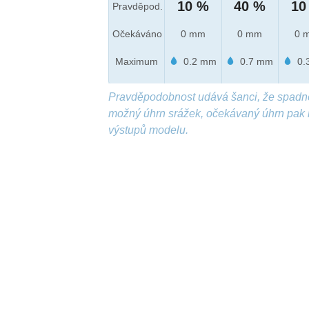
10 %
40 %
10
Pravděpod.
Očekáváno
0 mm
0 mm
0 
Maximum
0.2 mm
0.7 mm
0.
Pravděpodobnost udává šanci, že spadn
možný úhrn srážek, očekávaný úhrn pak 
výstupů modelu.