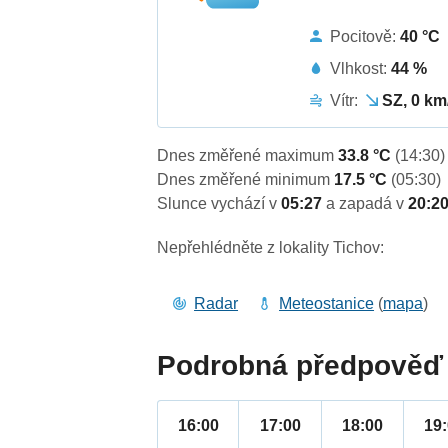
Pocitově:
40 °C
Vlhkost:
44 %
Vítr:
SZ, 0 km
Dnes změřené maximum
33.8 °C
(14:30)
Dnes změřené minimum
17.5 °C
(05:30)
Slunce vychází v
05:27
a zapadá v
20:2
Nepřehlédněte z lokality Tichov:
Radar
Meteostanice
(
mapa
)
Podrobná předpověď 
16:00
17:00
18:00
19