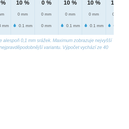
 %
10 %
0 %
10 %
10 %
10 %
mm
0 mm
0 mm
0 mm
0 mm
0 mm
3 mm
0.1 mm
0 mm
0.1 mm
0.1 mm
0.1 mm
e alespoň 0,1 mm srážek. Maximum zobrazuje nejvyšší
nejpravděpodobnější variantu. Výpočet vychází ze 40