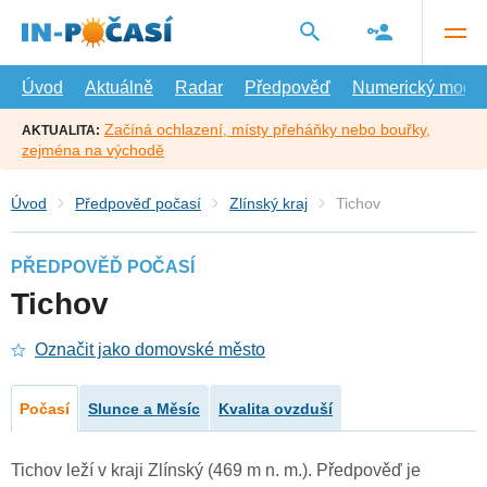
Přejít
na
hlavní
obsah
Úvod
Aktuálně
Radar
Předpověď
Numerický model
Začíná ochlazení, místy přeháňky nebo bouřky,
AKTUALITA:
zejména na východě
Úvod
Předpověď počasí
Zlínský kraj
Tichov
PŘEDPOVĚĎ POČASÍ
Tichov
Označit jako domovské město
Počasí
Slunce a Měsíc
Kvalita ovzduší
Tichov leží v kraji Zlínský (469 m n. m.). Předpověď je