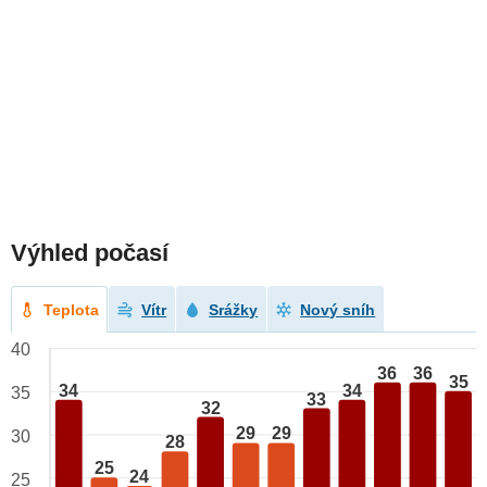
Výhled počasí
Teplota
Vítr
Srážky
Nový sníh
40
36
36
35
34
34
35
33
32
29
29
30
28
25
24
25