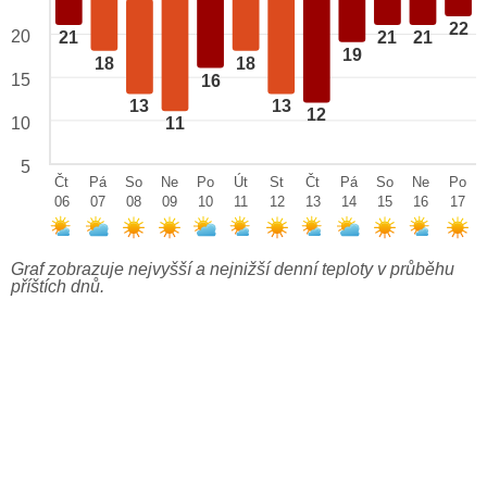
22
20
21
21
21
19
18
18
15
16
13
13
12
10
11
5
Čt
Pá
So
Ne
Po
Út
St
Čt
Pá
So
Ne
Po
06
07
08
09
10
11
12
13
14
15
16
17
Graf zobrazuje nejvyšší a nejnižší denní teploty v průběhu
příštích dnů.