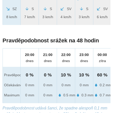
SZ
S
S
SV
S
SV
8 km/h
7 km/h
3 km/h
4 km/h
3 km/h
6 km/h
Pravděpodobnost srážek na 48 hodin
20:00
21:00
22:00
23:00
00:00
dnes
dnes
dnes
dnes
zítra
0 %
0 %
10 %
10 %
60 %
Pravděpod.
Očekáváno
0 mm
0 mm
0 mm
0 mm
0.2 mm
Maximum
0 mm
0 mm
0.5 mm
0.3 mm
0.7 mm
Pravděpodobnost udává šanci, že spadne alespoň 0,1 mm