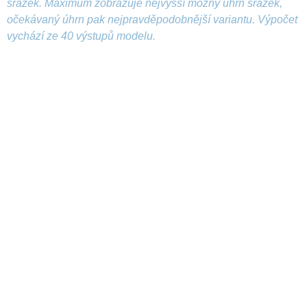
srážek. Maximum zobrazuje nejvyšší možný úhrn srážek,
očekávaný úhrn pak nejpravděpodobnější variantu. Výpočet
vychází ze 40 výstupů modelu.