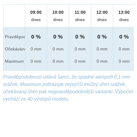
09:00
10:00
11:00
12:00
13:00
dnes
dnes
dnes
dnes
dnes
0 %
0 %
0 %
0 %
0 %
Pravděpod.
Očekáváno
0 mm
0 mm
0 mm
0 mm
0 mm
Maximum
0 mm
0 mm
0 mm
0 mm
0 mm
Pravděpodobnost udává šanci, že spadne alespoň 0,1 mm
srážek. Maximum zobrazuje nejvyšší možný úhrn srážek,
očekávaný úhrn pak nejpravděpodobnější variantu. Výpočet
vychází ze 40 výstupů modelu.