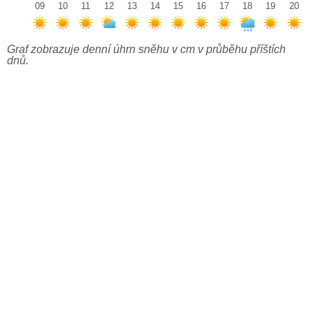
09
10
11
12
13
14
15
16
17
18
19
20
Graf zobrazuje denní úhrn sněhu v cm v průběhu příštích
dnů.