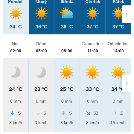
Pondělí
Úterý
Středa
Čtvrtek
Pátek
34 °C
36 °C
38 °C
37 °C
37 °C
Noc
Ráno
Dopoledne
Odpoledne
02:00
05:00
08:00
11:00
14:00
24 °C
23 °C
25 °C
33 °C
34 °C
0 mm
0 mm
0 mm
0 mm
0 mm
S
S
S
SZ
Z
3 km/h
3 km/h
3 km/h
8 km/h
15 km/h