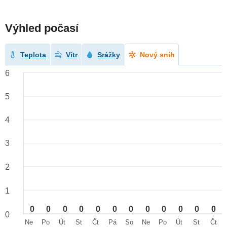
Výhled počasí
Teplota
Vítr
Srážky
Nový sníh
6
5
4
3
2
1
0
0
0
0
0
0
0
0
0
0
0
0
0
Ne
Po
Út
St
Čt
Pá
So
Ne
Po
Út
St
Čt