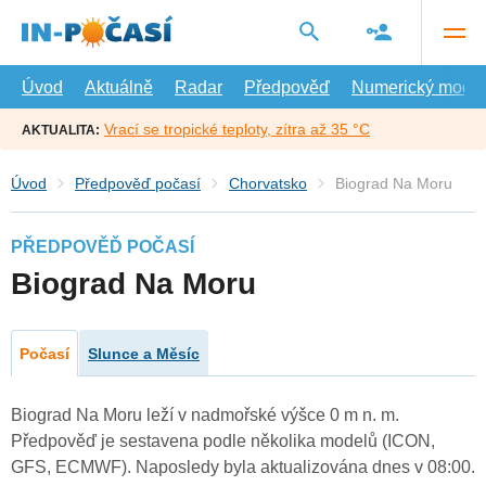
Přejít
na
hlavní
obsah
Úvod
Aktuálně
Radar
Předpověď
Numerický model
Vrací se tropické teploty, zítra až 35 °C
AKTUALITA:
Úvod
Předpověď počasí
Chorvatsko
Biograd Na Moru
PŘEDPOVĚĎ POČASÍ
Biograd Na Moru
Počasí
Slunce a Měsíc
Biograd Na Moru leží v nadmořské výšce 0 m n. m.
Předpověď je sestavena podle několika modelů (ICON,
GFS, ECMWF). Naposledy byla aktualizována dnes v 08:00.