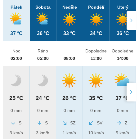
Pátek
Sobota
Neděle
Pondělí
Úterý
37 °C
36 °C
33 °C
34 °C
36 °C
Noc
Ráno
Dopoledne
Odpoledne
02:00
05:00
08:00
11:00
14:00
25 °C
24 °C
26 °C
35 °C
37 °C
0 mm
0 mm
0 mm
0 mm
0 mm
S
S
SZ
SV
Z
3 km/h
3 km/h
1 km/h
10 km/h
5 km/h