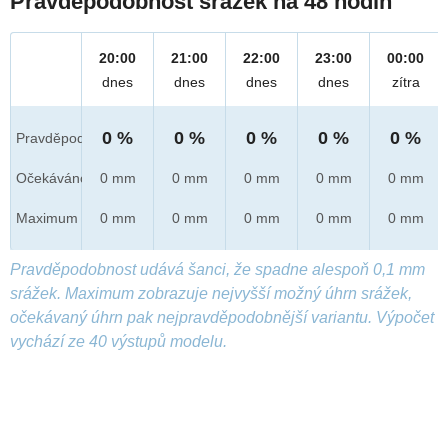
Pravděpodobnost srážek na 48 hodin
20:00
21:00
22:00
23:00
00:00
dnes
dnes
dnes
dnes
zítra
0 %
0 %
0 %
0 %
0 %
Pravděpod.
Očekáváno
0 mm
0 mm
0 mm
0 mm
0 mm
Maximum
0 mm
0 mm
0 mm
0 mm
0 mm
Pravděpodobnost udává šanci, že spadne alespoň 0,1 mm
srážek. Maximum zobrazuje nejvyšší možný úhrn srážek,
očekávaný úhrn pak nejpravděpodobnější variantu. Výpočet
vychází ze 40 výstupů modelu.