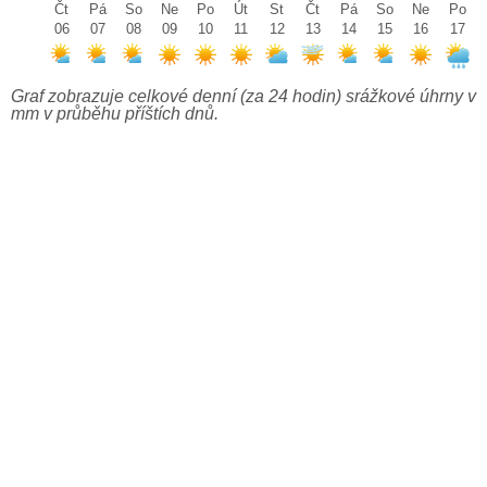
Čt
Pá
So
Ne
Po
Út
St
Čt
Pá
So
Ne
Po
06
07
08
09
10
11
12
13
14
15
16
17
Graf zobrazuje celkové denní (za 24 hodin) srážkové úhrny v
mm v průběhu příštích dnů.