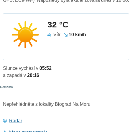
GFS, ECMWF). Naposledy byla aktualizována dnes v 18:00.
32 °C
Vítr:
10 km/h
Slunce vychází v
05:52
a zapadá v
20:16
Nepřehlédněte z lokality Biograd Na Moru:
Radar