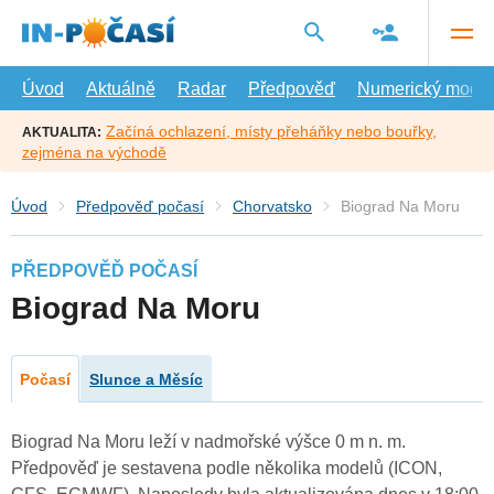
Přejít
na
hlavní
obsah
Úvod
Aktuálně
Radar
Předpověď
Numerický model
Začíná ochlazení, místy přeháňky nebo bouřky,
AKTUALITA:
zejména na východě
Úvod
Předpověď počasí
Chorvatsko
Biograd Na Moru
PŘEDPOVĚĎ POČASÍ
Biograd Na Moru
Počasí
Slunce a Měsíc
Biograd Na Moru leží v nadmořské výšce 0 m n. m.
Předpověď je sestavena podle několika modelů (ICON,