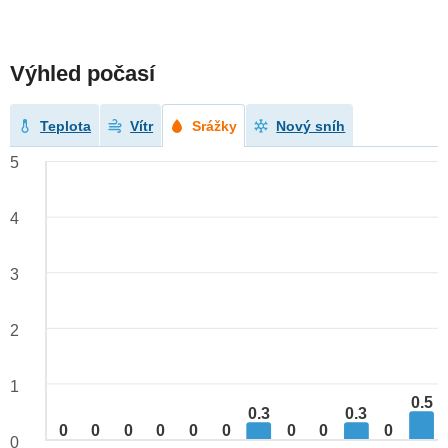
Výhled počasí
Teplota
Vítr
Srážky
Nový sníh
5
4
3
2
1
0.5
0.3
0.3
0
0
0
0
0
0
0
0
0
0