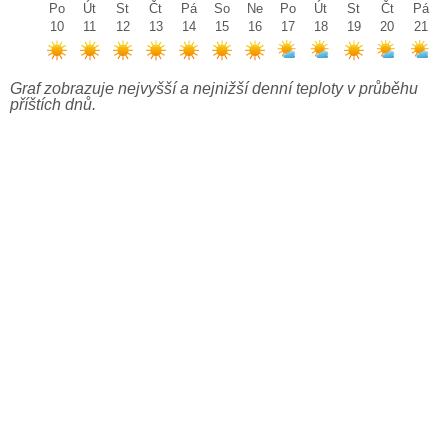
Po
Út
St
Čt
Pá
So
Ne
Po
Út
St
Čt
Pá
10
11
12
13
14
15
16
17
18
19
20
21
Graf zobrazuje nejvyšší a nejnižší denní teploty v průběhu
příštích dnů.