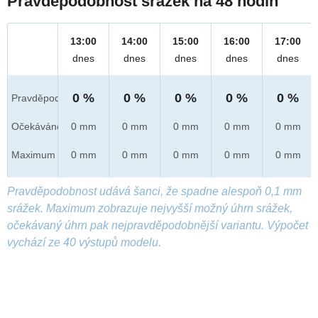
Pravděpodobnost srážek na 48 hodin
13:00
14:00
15:00
16:00
17:00
dnes
dnes
dnes
dnes
dnes
0 %
0 %
0 %
0 %
0 %
Pravděpod.
Očekáváno
0 mm
0 mm
0 mm
0 mm
0 mm
Maximum
0 mm
0 mm
0 mm
0 mm
0 mm
Pravděpodobnost udává šanci, že spadne alespoň 0,1 mm
srážek. Maximum zobrazuje nejvyšší možný úhrn srážek,
očekávaný úhrn pak nejpravděpodobnější variantu. Výpočet
vychází ze 40 výstupů modelu.