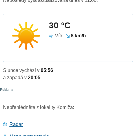
Naposledy byla aktualizována dnes v 11:00.
30 °C
Vítr:
8 km/h
Slunce vychází v
05:56
a zapadá v
20:05
Nepřehlédněte z lokality Komiža:
Radar