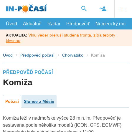
Přejít
na
hlavní
obsah
Úvod
Aktuálně
Radar
Předpověď
Numerický model
Vlnu veder přeruší studená fronta, zítra teploty
AKTUALITA:
klesnou
Úvod
Předpověď počasí
Chorvatsko
Komiža
PŘEDPOVĚĎ POČASÍ
Komiža
Počasí
Slunce a Měsíc
Komiža leží v nadmořské výšce 28 m n. m. Předpověď je
sestavena podle několika modelů (ICON, GFS, ECMWF).