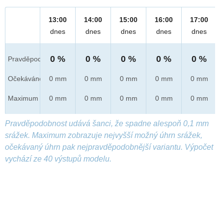
13:00
14:00
15:00
16:00
17:00
dnes
dnes
dnes
dnes
dnes
0 %
0 %
0 %
0 %
0 %
Pravděpod.
Očekáváno
0 mm
0 mm
0 mm
0 mm
0 mm
Maximum
0 mm
0 mm
0 mm
0 mm
0 mm
Pravděpodobnost udává šanci, že spadne alespoň 0,1 mm
srážek. Maximum zobrazuje nejvyšší možný úhrn srážek,
očekávaný úhrn pak nejpravděpodobnější variantu. Výpočet
vychází ze 40 výstupů modelu.