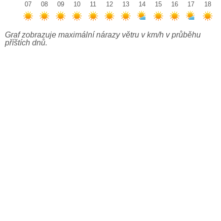
07
08
09
10
11
12
13
14
15
16
17
18
Graf zobrazuje maximální nárazy větru v km/h v průběhu
příštích dnů.