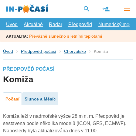
Přejít
na
hlavní
obsah
Úvod
Aktuálně
Radar
Předpověď
Numerický model
Převážně slunečno s letními teplotami
AKTUALITA:
Úvod
Předpověď počasí
Chorvatsko
Komiža
PŘEDPOVĚĎ POČASÍ
Komiža
Počasí
Slunce a Měsíc
Komiža leží v nadmořské výšce 28 m n. m. Předpověď je
sestavena podle několika modelů (ICON, GFS, ECMWF).
Naposledy byla aktualizována dnes v 11:00.