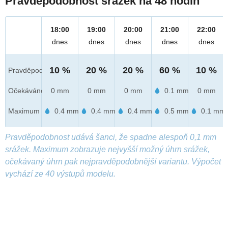
Pravděpodobnost srážek na 48 hodin
18:00
19:00
20:00
21:00
22:00
dnes
dnes
dnes
dnes
dnes
10 %
20 %
20 %
60 %
10 %
Pravděpod.
Očekáváno
0 mm
0 mm
0 mm
0.1 mm
0 mm
Maximum
0.4 mm
0.4 mm
0.4 mm
0.5 mm
0.1 mm
Pravděpodobnost udává šanci, že spadne alespoň 0,1 mm
srážek. Maximum zobrazuje nejvyšší možný úhrn srážek,
očekávaný úhrn pak nejpravděpodobnější variantu. Výpočet
vychází ze 40 výstupů modelu.