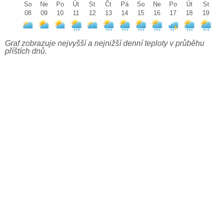
So
Ne
Po
Út
St
Čt
Pá
So
Ne
Po
Út
St
08
09
10
11
12
13
14
15
16
17
18
19
Graf zobrazuje nejvyšší a nejnižší denní teploty v průběhu
příštích dnů.