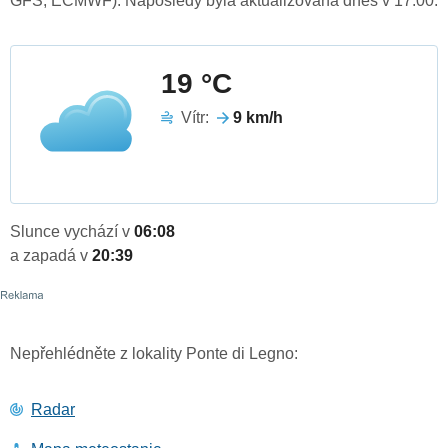
GFS, ECMWF). Naposledy byla aktualizována dnes v 17:00.
19 °C
Vítr:
9 km/h
Slunce vychází v
06:08
a zapadá v
20:39
Nepřehlédněte z lokality Ponte di Legno:
Radar