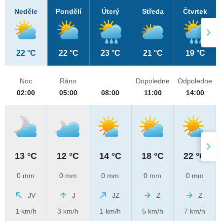
Neděle
Pondělí
Úterý
Středa
Čtvrtek
22 °C
22 °C
23 °C
21 °C
19 °C
Noc
Ráno
Dopoledne
Odpoledne
02:00
05:00
08:00
11:00
14:00
13 °C
12 °C
14 °C
18 °C
22 °C
0 mm
0 mm
0 mm
0 mm
0 mm
JV
J
JZ
Z
Z
1 km/h
3 km/h
1 km/h
5 km/h
7 km/h