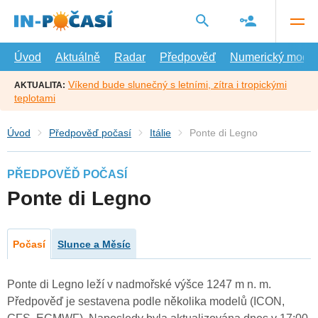
Přejít
na
hlavní
obsah
Úvod
Aktuálně
Radar
Předpověď
Numerický model
Víkend bude slunečný s letními, zítra i tropickými
AKTUALITA:
teplotami
Úvod
Předpověď počasí
Itálie
Ponte di Legno
PŘEDPOVĚĎ POČASÍ
Ponte di Legno
Počasí
Slunce a Měsíc
Ponte di Legno leží v nadmořské výšce 1247 m n. m.
Předpověď je sestavena podle několika modelů (ICON,