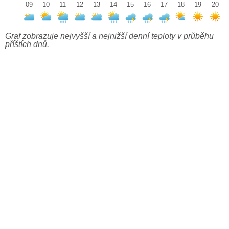
09
10
11
12
13
14
15
16
17
18
19
20
Graf zobrazuje nejvyšší a nejnižší denní teploty v průběhu
příštích dnů.