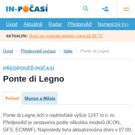
Přejít
na
hlavní
obsah
Úvod
Aktuálně
Radar
Předpověď
Numerický model
Vrací se tropické teploty, zítra až 35 °C
AKTUALITA:
Úvod
Předpověď počasí
Itálie
Ponte di Legno
PŘEDPOVĚĎ POČASÍ
Ponte di Legno
Počasí
Slunce a Měsíc
Ponte di Legno leží v nadmořské výšce 1247 m n. m.
Předpověď je sestavena podle několika modelů (ICON,
GFS, ECMWF). Naposledy byla aktualizována dnes v 07:00.