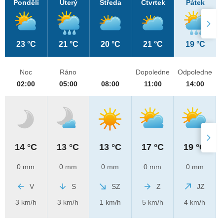
Pondělí
Úterý
Středa
Čtvrtek
Pátek
23 °C
21 °C
20 °C
21 °C
19 °C
Noc
Ráno
Dopoledne
Odpoledne
02:00
05:00
08:00
11:00
14:00
14 °C
13 °C
13 °C
17 °C
19 °C
0 mm
0 mm
0 mm
0 mm
0 mm
V
S
SZ
Z
JZ
3 km/h
3 km/h
1 km/h
5 km/h
4 km/h