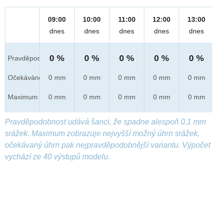
09:00
10:00
11:00
12:00
13:00
dnes
dnes
dnes
dnes
dnes
0 %
0 %
0 %
0 %
0 %
Pravděpod.
Očekáváno
0 mm
0 mm
0 mm
0 mm
0 mm
Maximum
0 mm
0 mm
0 mm
0 mm
0 mm
Pravděpodobnost udává šanci, že spadne alespoň 0,1 mm
srážek. Maximum zobrazuje nejvyšší možný úhrn srážek,
očekávaný úhrn pak nejpravděpodobnější variantu. Výpočet
vychází ze 40 výstupů modelu.