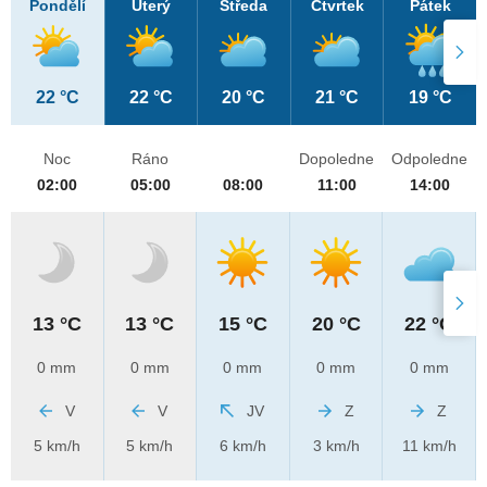
Pondělí
Úterý
Středa
Čtvrtek
Pátek
22 °C
22 °C
20 °C
21 °C
19 °C
Noc
Ráno
Dopoledne
Odpoledne
02:00
05:00
08:00
11:00
14:00
13 °C
13 °C
15 °C
20 °C
22 °C
0 mm
0 mm
0 mm
0 mm
0 mm
V
V
JV
Z
Z
5 km/h
5 km/h
6 km/h
3 km/h
11 km/h