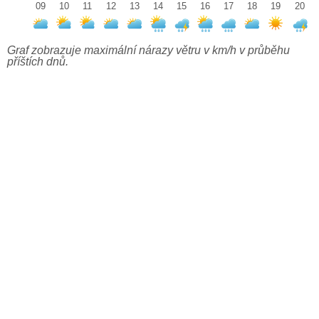
09
10
11
12
13
14
15
16
17
18
19
20
Graf zobrazuje maximální nárazy větru v km/h v průběhu
příštích dnů.