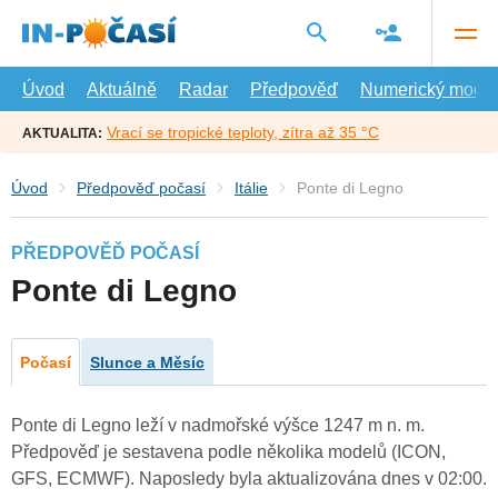
Přejít
na
hlavní
obsah
Úvod
Aktuálně
Radar
Předpověď
Numerický model
Vrací se tropické teploty, zítra až 35 °C
AKTUALITA:
Úvod
Předpověď počasí
Itálie
Ponte di Legno
PŘEDPOVĚĎ POČASÍ
Ponte di Legno
Počasí
Slunce a Měsíc
Ponte di Legno leží v nadmořské výšce 1247 m n. m.
Předpověď je sestavena podle několika modelů (ICON,
GFS, ECMWF). Naposledy byla aktualizována dnes v 02:00.