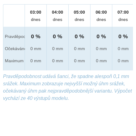
03:00
04:00
05:00
06:00
07:00
dnes
dnes
dnes
dnes
dnes
0 %
0 %
0 %
0 %
0 %
Pravděpod.
Očekáváno
0 mm
0 mm
0 mm
0 mm
0 mm
Maximum
0 mm
0 mm
0 mm
0 mm
0 mm
Pravděpodobnost udává šanci, že spadne alespoň 0,1 mm
srážek. Maximum zobrazuje nejvyšší možný úhrn srážek,
očekávaný úhrn pak nejpravděpodobnější variantu. Výpočet
vychází ze 40 výstupů modelu.