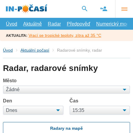
Přejít
na
hlavní
obsah
Úvod
Aktuálně
Radar
Předpověď
Numerický model
Vrací se tropické teploty, zítra až 35 °C
AKTUALITA:
Úvod
Aktuální počasí
Radarové snímky, radar
Radar, radarové snímky
Město
Den
Čas
Radary na mapě