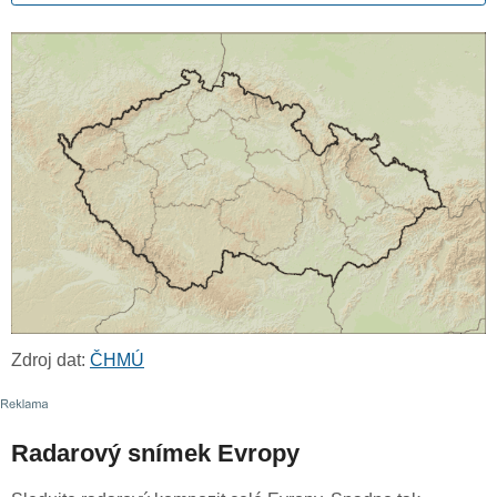
Zdroj dat:
ČHMÚ
Radarový snímek Evropy