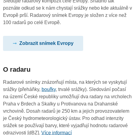
Sledujte radarový kompozit celé Evropy. Snadno tak
poznáte odkud se k nám chystají srážky nebo kde aktuálně v
Evropě prší. Radarový snímek Evropy je složen z více než
100 radarů po celé Evropě.
Zobrazit snímek Evropy
O radaru
Radarové snímky znázorňují místa, na kterých se vyskytují
srážky (přeháňky,
bouřky
, trvalé srážky). Sledování počasí
na území České republiky umožňují dva radary na vrcholech
Praha v Brdech a Skalky u Protivanova na Drahanské
vrchovině. Dosah radarů je 250 km a jejich provozovatelem
je Český hydrometeorologický ústav. Pro odhad intenzity
srážek se používají barvy, které vyjadřují hodnotu radarové
odrazivosti [dBZ].
Více informací