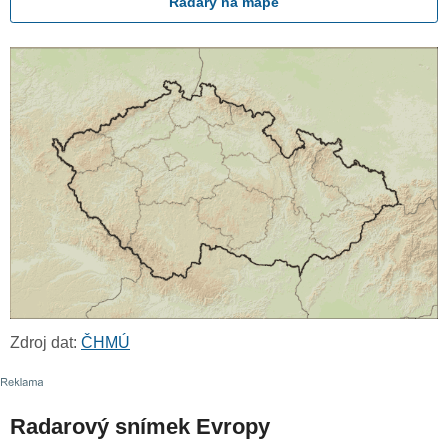
Radary na mapě
Zdroj dat:
ČHMÚ
Radarový snímek Evropy