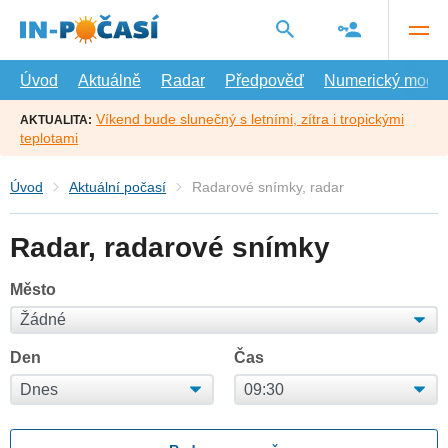
Přejít
na
hlavní
obsah
Úvod
Aktuálně
Radar
Předpověď
Numerický model
Víkend bude slunečný s letními, zítra i tropickými
AKTUALITA:
teplotami
Úvod
Aktuální počasí
Radarové snímky, radar
Radar, radarové snímky
Město
Den
Čas