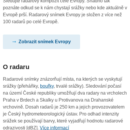
Sledujte radarový kompozit celé Evropy. Snadno tak
poznáte odkud se k nám chystají srážky nebo kde aktuálně v
Evropě prší. Radarový snímek Evropy je složen z více než
100 radarů po celé Evropě.
Zobrazit snímek Evropy
O radaru
Radarové snímky znázorňují místa, na kterých se vyskytují
srážky (přeháňky,
bouřky
, trvalé srážky). Sledování počasí
na území České republiky umožňují dva radary na vrcholech
Praha v Brdech a Skalky u Protivanova na Drahanské
vrchovině. Dosah radarů je 250 km a jejich provozovatelem
je Český hydrometeorologický ústav. Pro odhad intenzity
srážek se používají barvy, které vyjadřují hodnotu radarové
odrazivosti [dBZ].
Více informací