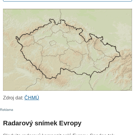
Zdroj dat:
ČHMÚ
Radarový snímek Evropy