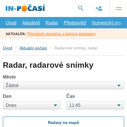
Přejít
na
hlavní
obsah
Úvod
Aktuálně
Radar
Předpověď
Numerický model
Převážně slunečno s letními teplotami
AKTUALITA:
Úvod
Aktuální počasí
Radarové snímky, radar
Radar, radarové snímky
Město
Den
Čas
Radary na mapě