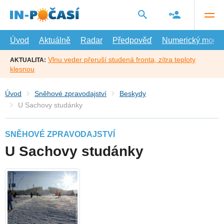
Přejít
na
hlavní
obsah
Úvod
Aktuálně
Radar
Předpověď
Numerický model
Vlnu veder přeruší studená fronta, zítra teploty
AKTUALITA:
klesnou
Úvod
Sněhové zpravodajství
Beskydy
U Sachovy studánky
SNĚHOVÉ ZPRAVODAJSTVÍ
U Sachovy studánky