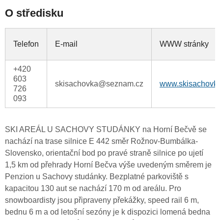
O středisku
Telefon
E-mail
WWW stránky
+420
603
skisachovka@seznam.cz
www.skisachovka
726
093
SKI AREÁL U SACHOVY STUDÁNKY na Horní Bečvě se
nachází na trase silnice E 442 směr Rožnov-Bumbálka-
Slovensko, orientační bod po pravé straně silnice po ujetí
1,5 km od přehrady Horní Bečva výše uvedeným směrem je
Penzion u Sachovy studánky. Bezplatné parkoviště s
kapacitou 130 aut se nachází 170 m od areálu. Pro
snowboardisty jsou připraveny překážky, speed rail 6 m,
bednu 6 m a od letošní sezóny je k dispozici lomená bedna