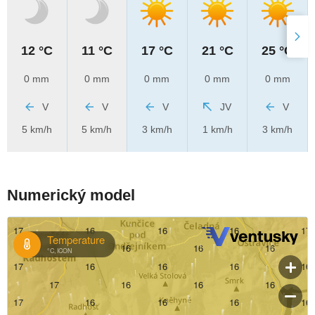
12 °C
11 °C
17 °C
21 °C
25 °C
0 mm
0 mm
0 mm
0 mm
0 mm
V
V
V
JV
V
5 km/h
5 km/h
3 km/h
1 km/h
3 km/h
Numerický model