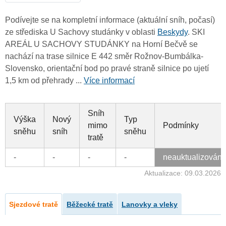
Podívejte se na kompletní informace (aktuální sníh, počasí)
ze střediska U Sachovy studánky v oblasti
Beskydy
. SKI
AREÁL U SACHOVY STUDÁNKY na Horní Bečvě se
nachází na trase silnice E 442 směr Rožnov-Bumbálka-
Slovensko, orientační bod po pravé straně silnice po ujetí
1,5 km od přehrady ...
Více informací
Sníh
Výška
Nový
Typ
mimo
Podmínky
sněhu
sníh
sněhu
tratě
-
-
-
-
neauktualizován
Aktualizace: 09.03.2026
Sjezdové tratě
Běžecké tratě
Lanovky a vleky