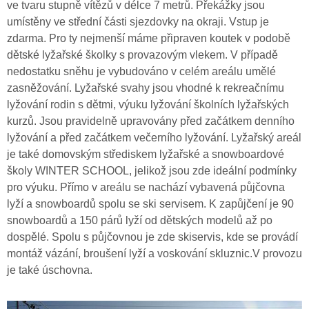
ve tvaru stupně vítězů v délce 7 metrů. Překážky jsou
umístěny ve střední části sjezdovky na okraji. Vstup je
zdarma. Pro ty nejmenší máme připraven koutek v podobě
dětské lyžařské školky s provazovým vlekem. V případě
nedostatku sněhu je vybudováno v celém areálu umělé
zasněžování. Lyžařské svahy jsou vhodné k rekreačnímu
lyžování rodin s dětmi, výuku lyžování školních lyžařských
kurzů. Jsou pravidelně upravovány před začátkem denního
lyžování a před začátkem večerního lyžování. Lyžařský areál
je také domovským střediskem lyžařské a snowboardové
školy WINTER SCHOOL, jelikož jsou zde ideální podmínky
pro výuku. Přímo v areálu se nachází vybavená půjčovna
lyží a snowboardů spolu se ski servisem. K zapůjčení je 90
snowboardů a 150 párů lyží od dětských modelů až po
dospělé. Spolu s půjčovnou je zde skiservis, kde se provádí
montáž vázání, broušení lyží a voskování skluznic.V provozu
je také úschovna.