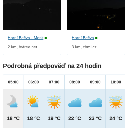
Horní Bečva - Mesit
Horní Bečva
2 km, hvfree.net
3 km, chmi.cz
Podrobná předpověď na 24 hodin
05:00
06:00
07:00
08:00
09:00
10:00
18 °C
18 °C
19 °C
22 °C
23 °C
24 °C