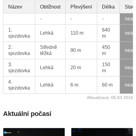
Název
Obtížnost
Převýšení
Délka
Stav
-
-
-
neak
1.
640
Lehká
110 m
neak
sjezdovka
m
2.
Středně
450
90 m
neak
sjezdovka
těžká
m
3.
150
Lehká
20 m
neak
sjezdovka
m
4.
Lehká
6 m
60 m
neak
sjezdovka
Aktualizace: 06.03.2016
Aktuální počasí