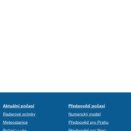
Aktuální počasí
Předpověď počasí
Radarové snímky
Numerický model
Meteostanice
Předpověď pro Prahu
Počasí u vás
Předpověď pro Brno