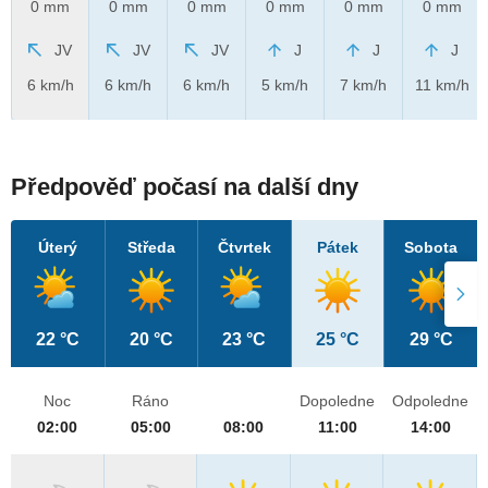
0 mm
0 mm
0 mm
0 mm
0 mm
0 mm
JV
JV
JV
J
J
J
6 km/h
6 km/h
6 km/h
5 km/h
7 km/h
11 km/h
Předpověď počasí na další dny
Úterý
Středa
Čtvrtek
Pátek
Sobota
22 °C
20 °C
23 °C
25 °C
29 °C
Noc
Ráno
Dopoledne
Odpoledne
02:00
05:00
08:00
11:00
14:00