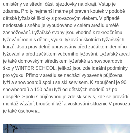
umístěny ve střední části sjezdovky na okraji. Vstup je
zdarma. Pro ty nejmenší máme připraven koutek v podobě
dětské lyžařské školky s provazovým vlekem. V případě
nedostatku sněhu je vybudováno v celém areálu umělé
zasněžování. Lyžařské svahy jsou vhodné k rekreačnímu
lyžování rodin s dětmi, výuku lyžování školních lyžařských
kurzů. Jsou pravidelně upravovány před začátkem denního
lyžování a před začátkem večerního lyžování. Lyžařský areál
je také domovským střediskem lyžařské a snowboardové
školy WINTER SCHOOL, jelikož jsou zde ideální podmínky
pro výuku. Přímo v areálu se nachází vybavená půjčovna
lyží a snowboardů spolu se ski servisem. K zapůjčení je 90
snowboardů a 150 párů lyží od dětských modelů až po
dospělé. Spolu s půjčovnou je zde skiservis, kde se provádí
montáž vázání, broušení lyží a voskování skluznic.V provozu
je také úschovna.