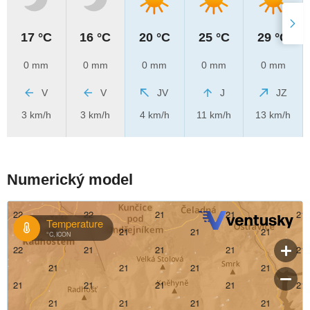
17 °C
16 °C
20 °C
25 °C
29 °C
0 mm
0 mm
0 mm
0 mm
0 mm
V
V
JV
J
JZ
3 km/h
3 km/h
4 km/h
11 km/h
13 km/h
Numerický model