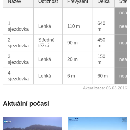
Název
Obtížnost
Převýšení
Délka
Stav
-
-
-
neak
1.
640
Lehká
110 m
neak
sjezdovka
m
2.
Středně
450
90 m
neak
sjezdovka
těžká
m
3.
150
Lehká
20 m
neak
sjezdovka
m
4.
Lehká
6 m
60 m
neak
sjezdovka
Aktualizace: 06.03.2016
Aktuální počasí