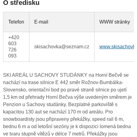
O středisku
Telefon
E-mail
WWW stránky
+420
603
skisachovka@seznam.cz
www.skisachovka
726
093
SKI AREÁL U SACHOVY STUDÁNKY na Horní Bečvě se
nachází na trase silnice E 442 směr Rožnov-Bumbálka-
Slovensko, orientační bod po pravé straně silnice po ujetí
1,5 km od přehrady Horní Bečva výše uvedeným směrem je
Penzion u Sachovy studánky. Bezplatné parkoviště s
kapacitou 130 aut se nachází 170 m od areálu. Pro
snowboardisty jsou připraveny překážky, speed rail 6 m,
bednu 6 m a od letošní sezóny je k dispozici lomená bedna
ve tvaru stupně vítězů v délce 7 metrů. Překážky jsou