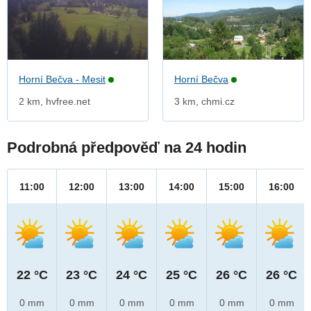
Horní Bečva - Mesit
Horní Bečva
2 km, hvfree.net
3 km, chmi.cz
Podrobná předpověď na 24 hodin
11:00
12:00
13:00
14:00
15:00
16:00
22 °C
23 °C
24 °C
25 °C
26 °C
26 °C
0 mm
0 mm
0 mm
0 mm
0 mm
0 mm