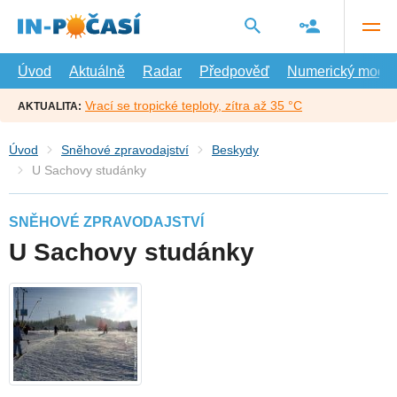
Přejít
na
hlavní
obsah
Úvod
Aktuálně
Radar
Předpověď
Numerický model
Vrací se tropické teploty, zítra až 35 °C
AKTUALITA:
Úvod
Sněhové zpravodajství
Beskydy
U Sachovy studánky
SNĚHOVÉ ZPRAVODAJSTVÍ
U Sachovy studánky