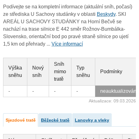
Podívejte se na kompletní informace (aktuální sníh, počasí)
ze střediska U Sachovy studánky v oblasti
Beskydy
. SKI
AREÁL U SACHOVY STUDÁNKY na Horní Bečvě se
nachází na trase silnice E 442 směr Rožnov-Bumbálka-
Slovensko, orientační bod po pravé straně silnice po ujetí
1,5 km od přehrady ...
Více informací
Sníh
Výška
Nový
Typ
mimo
Podmínky
sněhu
sníh
sněhu
tratě
-
-
-
-
neauktualizován
Aktualizace: 09.03.2026
Sjezdové tratě
Běžecké tratě
Lanovky a vleky