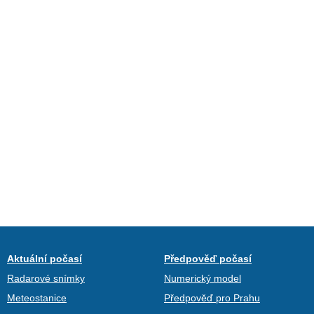
Aktuální počasí
Předpověď počasí
Radarové snímky
Numerický model
Meteostanice
Předpověď pro Prahu