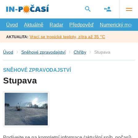
Přejít
na
hlavní
obsah
Úvod
Aktuálně
Radar
Předpověď
Numerický model
Vrací se tropické teploty, zítra až 35 °C
AKTUALITA:
Úvod
Sněhové zpravodajství
Chřiby
Stupava
SNĚHOVÉ ZPRAVODAJSTVÍ
Stupava
Podívejte se na kompletní informace (aktuální sníh, počasí)