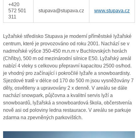
+420
572 501
stupava@stupava.cz
www.stupava.cz
311
Lyžařské středisko Stupava je moderní příměstské lyžařské
centrum, které je provozováno od roku 2001. Nachází se v
nadmořské výšce 350-450 m.n.m v Buchlovských horách
(Chřiby), 500 m od mezinárodní silnice E50. Lyžařský areál
nabízí 4 vleky s celkovou přepravní kapacitou 2500 os/hod.
je vhodný pro začínající i pokročilé lyžaře a snowboardisty.
Sjezdové tratě v délce od 170 do 500 m jsou vysněžovány 7
děly, osvětleny a upravovány 2 x denně. V areálu se dále
nachází snowpark, půjčovna a kvalitní servis lyží a
snowboardů, lyžařská a snowboardová škola, občerstvenía
nově asi od poloviny ledna restaurace. V areálu se parkuje
zdarma na zpevněných parkovištích.