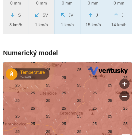
0 mm
0 mm
0 mm
0 mm
0 mm
S
SV
JV
J
J
3 km/h
1 km/h
1 km/h
15 km/h
14 km/h
Numerický model