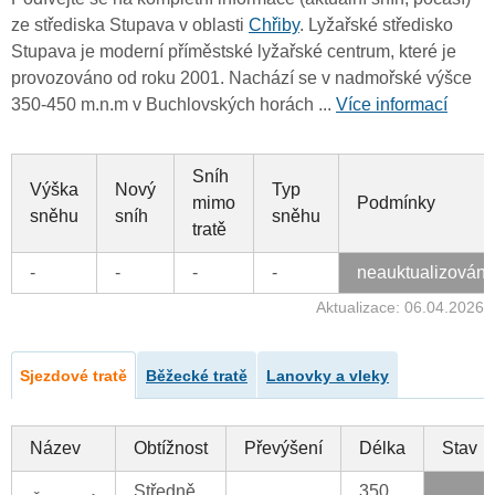
ze střediska Stupava v oblasti
Chřiby
. Lyžařské středisko
Stupava je moderní příměstské lyžařské centrum, které je
provozováno od roku 2001. Nachází se v nadmořské výšce
350-450 m.n.m v Buchlovských horách ...
Více informací
Sníh
Výška
Nový
Typ
mimo
Podmínky
sněhu
sníh
sněhu
tratě
-
-
-
-
neauktualizován
Aktualizace: 06.04.2026
Sjezdové tratě
Běžecké tratě
Lanovky a vleky
Název
Obtížnost
Převýšení
Délka
Stav
Středně
350