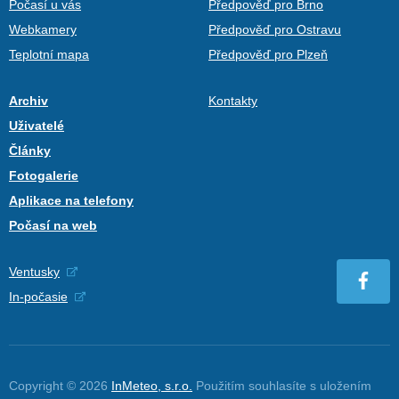
Počasí u vás
Předpověď pro Brno
Webkamery
Předpověď pro Ostravu
Teplotní mapa
Předpověď pro Plzeň
Archiv
Kontakty
Uživatelé
Články
Fotogalerie
Aplikace na telefony
Počasí na web
Ventusky
In-počasie
Copyright © 2026
InMeteo, s.r.o.
Použitím souhlasíte s uložením