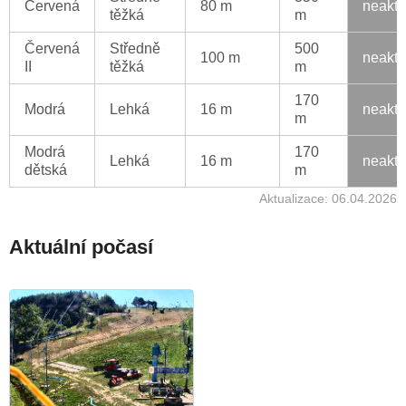
Červená
80 m
neaktu
těžká
m
Červená
Středně
500
100 m
neaktu
II
těžká
m
170
Modrá
Lehká
16 m
neaktu
m
Modrá
170
Lehká
16 m
neaktu
dětská
m
Aktualizace: 06.04.2026
Aktuální počasí