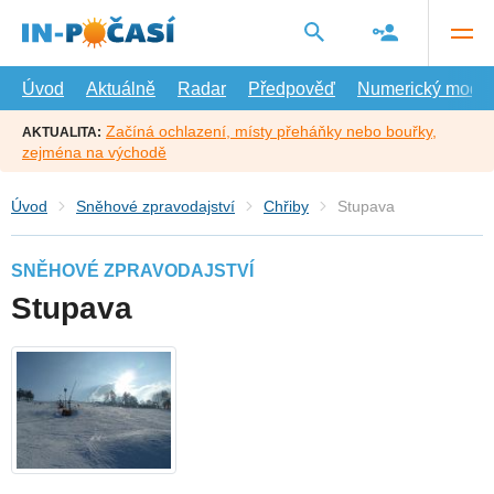
Přejít
na
hlavní
obsah
Úvod
Aktuálně
Radar
Předpověď
Numerický model
Začíná ochlazení, místy přeháňky nebo bouřky,
AKTUALITA:
zejména na východě
Úvod
Sněhové zpravodajství
Chřiby
Stupava
SNĚHOVÉ ZPRAVODAJSTVÍ
Stupava