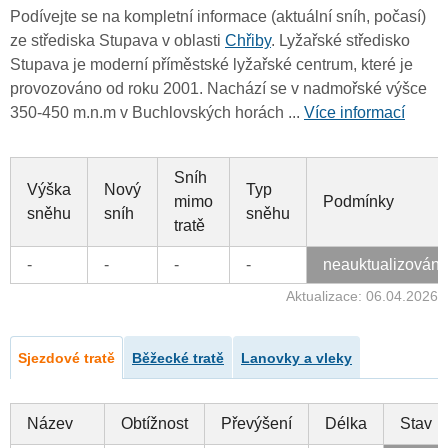
Podívejte se na kompletní informace (aktuální sníh, počasí)
ze střediska Stupava v oblasti
Chřiby
. Lyžařské středisko
Stupava je moderní příměstské lyžařské centrum, které je
provozováno od roku 2001. Nachází se v nadmořské výšce
350-450 m.n.m v Buchlovských horách ...
Více informací
Sníh
Výška
Nový
Typ
mimo
Podmínky
sněhu
sníh
sněhu
tratě
-
-
-
-
neauktualizován
Aktualizace: 06.04.2026
Sjezdové tratě
Běžecké tratě
Lanovky a vleky
Název
Obtížnost
Převýšení
Délka
Stav