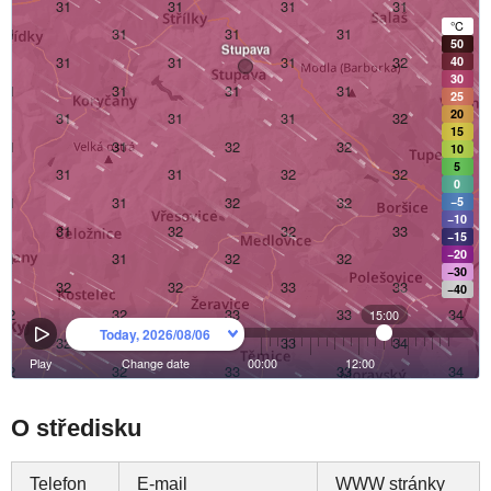
O středisku
Telefon
E-mail
WWW stránky