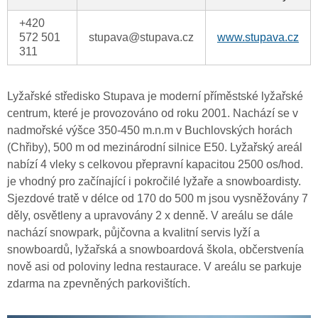
+420
572 501
stupava@stupava.cz
www.stupava.cz
311
Lyžařské středisko Stupava je moderní příměstské lyžařské
centrum, které je provozováno od roku 2001. Nachází se v
nadmořské výšce 350-450 m.n.m v Buchlovských horách
(Chřiby), 500 m od mezinárodní silnice E50. Lyžařský areál
nabízí 4 vleky s celkovou přepravní kapacitou 2500 os/hod.
je vhodný pro začínající i pokročilé lyžaře a snowboardisty.
Sjezdové tratě v délce od 170 do 500 m jsou vysněžovány 7
děly, osvětleny a upravovány 2 x denně. V areálu se dále
nachází snowpark, půjčovna a kvalitní servis lyží a
snowboardů, lyžařská a snowboardová škola, občerstvenía
nově asi od poloviny ledna restaurace. V areálu se parkuje
zdarma na zpevněných parkovištích.