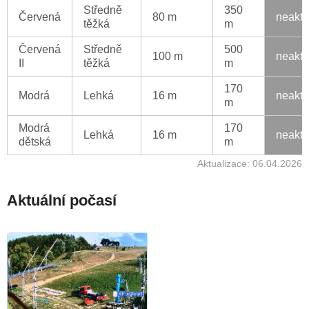
Středně
350
Červená
80 m
neaktu
těžká
m
Červená
Středně
500
100 m
neaktu
II
těžká
m
170
Modrá
Lehká
16 m
neaktu
m
Modrá
170
Lehká
16 m
neaktu
dětská
m
Aktualizace: 06.04.2026
Aktuální počasí