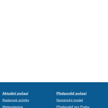
Aktuální počasí
Předpověď počasí
Radarové snímky
Numerický model
Meteostanice
Předpověď pro Prahu