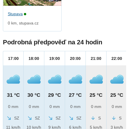
Stupava
0 km, stupava.cz
Podrobná předpověď na 24 hodin
17:00
18:00
19:00
20:00
21:00
22:00
31 °C
30 °C
29 °C
27 °C
25 °C
25 °C
0 mm
0 mm
0 mm
0 mm
0 mm
0 mm
SZ
SZ
SZ
SZ
S
S
11 km/h
10 km/h
9 km/h
6 km/h
5 km/h
3 km/h