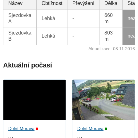
Název
Obtížnost
Převýšení
Délka
Stav
Sjezdovka
660
Lehká
-
neak
A
m
Sjezdovka
803
Lehká
-
neak
B
m
Aktualizace: 08.11.2016
Aktuální počasí
Dolní Morava
Dolní Morava