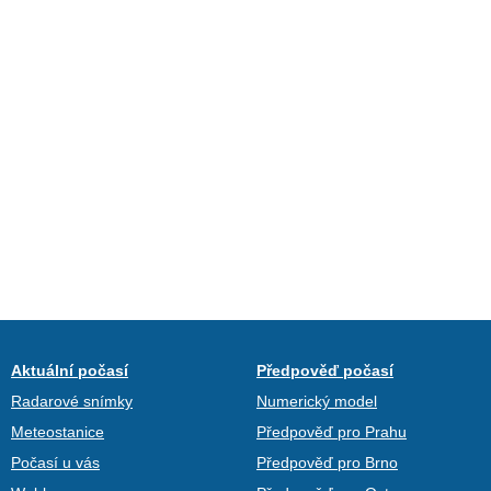
Aktuální počasí
Předpověď počasí
Radarové snímky
Numerický model
Meteostanice
Předpověď pro Prahu
Počasí u vás
Předpověď pro Brno