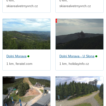
0 km,
0 km,
skiarealvetrnyvrch.cz
skiarealvetrnyvrch.cz
Dolní Morava
Dolní Morava - U Slona
1 km, feratel.com
1 km, holidayinfo.cz