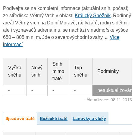
Podívejte se na kompletní informace (aktuální sníh, počasí)
ze střediska Větrný Vrch v oblasti
Králický Sněžník
. Rodinný
areál Větrný vrch na Dolní Moravě, ráj lyžařů, rodin s dětmi,
ale i vyznavačů adrenalinu, se nachází v nadmořské výšce
650 – 805 m n. m. Jde o severovýchodní svahy, ...
Více
informací
Sníh
Výška
Nový
Typ
mimo
Podmínky
sněhu
sníh
sněhu
tratě
-
-
-
-
neauktualizován
Aktualizace: 08.11.2016
Sjezdové tratě
Běžecké tratě
Lanovky a vleky