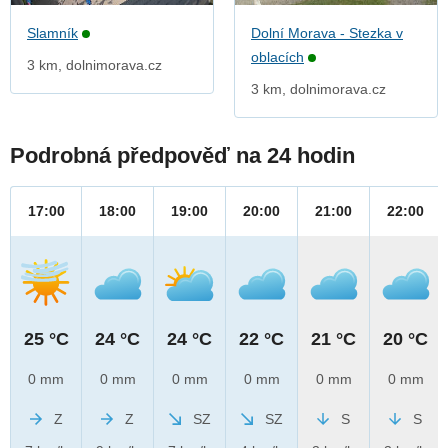
Slamník
Dolní Morava - Stezka v
oblacích
3 km, dolnimorava.cz
3 km, dolnimorava.cz
Podrobná předpověď na 24 hodin
17:00
18:00
19:00
20:00
21:00
22:00
25 °C
24 °C
24 °C
22 °C
21 °C
20 °C
0 mm
0 mm
0 mm
0 mm
0 mm
0 mm
Z
Z
SZ
SZ
S
S