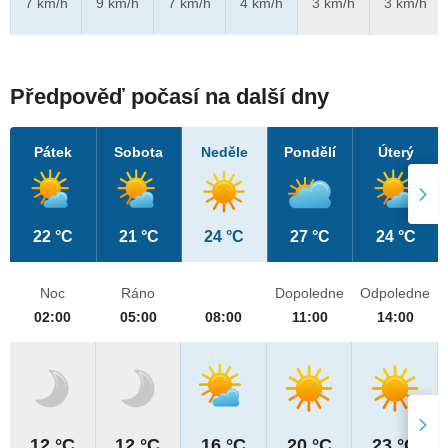
7 km/h
9 km/h
7 km/h
4 km/h
3 km/h
3 km/h
Předpověď počasí na další dny
Pátek
Sobota
Neděle
Pondělí
Úterý
22 °C
21 °C
24 °C
27 °C
24 °C
Noc
Ráno
Dopoledne
Odpoledne
02:00
05:00
08:00
11:00
14:00
12 °C
12 °C
16 °C
20 °C
23 °C