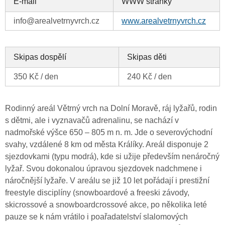
E-mail
WWW stránky
info@arealvetrnyvrch.cz
www.arealvetrnyvrch.cz
Skipas dospělí
Skipas děti
350 Kč / den
240 Kč / den
Rodinný areál Větrný vrch na Dolní Moravě, ráj lyžařů, rodin
s dětmi, ale i vyznavačů adrenalinu, se nachází v
nadmořské výšce 650 – 805 m n. m. Jde o severovýchodní
svahy, vzdálené 8 km od města Králíky. Areál disponuje 2
sjezdovkami (typu modrá), kde si užije především nenáročný
lyžař. Svou dokonalou úpravou sjezdovek nadchmene i
náročnější lyžaře. V areálu se již 10 let pořádají i prestižní
freestyle disciplíny (snowboardové a freeski závody,
skicrossové a snowboardcrossové akce, po několika leté
pauze se k nám vrátilo i poařadatelství slalomových