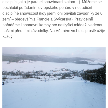
disciplín, jako je paralel snowboard slalom…). Můžeme se
pochlubit pořádáním evropského poháru v netradiční
disciplíně snowscoot (kdy jsem loni přivítali závodníky ze 6
zemí – především z Francie a Švýcarska). Pravidelně
pořádáme i sportovní kempy pro neslyšící mládež, vedenou
našimi předními závodníky. Na Větrném vrchu si prostě užije
každý.