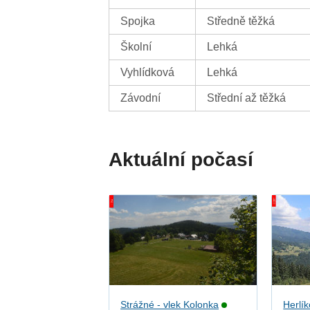
Spojka
Středně těžká
Školní
Lehká
Vyhlídková
Lehká
Závodní
Střední až těžká
Aktuální počasí
Strážné - vlek Kolonka
Herlík