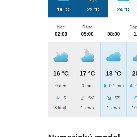
19 °C
22 °C
24 °C
Noc
Ráno
Dop
02:00
05:00
08:00
1
16 °C
17 °C
18 °C
2
0 mm
0 mm
0.1 mm
0
S
SV
SZ
3 km/h
1 km/h
1 km/h
10