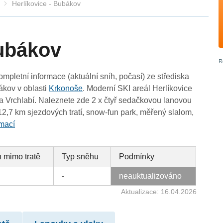
Herlíkovice - Bubákov
Bubákov
ompletní informace (aktuální sníh, počasí) ze střediska
ákov v oblasti
Krkonoše
. Moderní SKI areál Herlíkovice
a Vrchlabí. Naleznete zde 2 x čtyř sedačkovou lanovou
 12,7 km sjezdových tratí, snow-fun park, měřený slalom,
rmací
 mimo tratě
Typ sněhu
Podmínky
-
neauktualizováno
Aktualizace: 16.04.2026