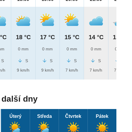
 °C
18 °C
17 °C
15 °C
14 °C
13 °C
mm
0 mm
0 mm
0 mm
0 mm
0 mm
S
S
S
S
S
S
m/h
9 km/h
9 km/h
7 km/h
7 km/h
7 km/h
další dny
Úterý
Středa
Čtvrtek
Pátek