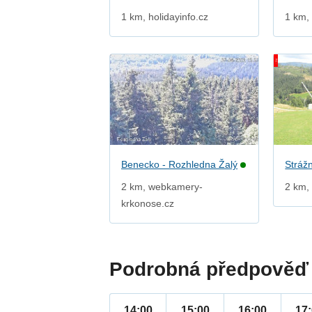
1 km, holidayinfo.cz
1 km, 
Benecko - Rozhledna Žalý
Strážn
2 km, webkamery-
2 km, 
krkonose.cz
Podrobná předpověď 
14:00
15:00
16:00
17