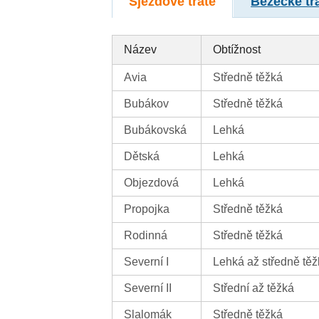
Sjezdové tratě
Běžecké tr
Název
Obtížnost
Avia
Středně těžká
Bubákov
Středně těžká
Bubákovská
Lehká
Dětská
Lehká
Objezdová
Lehká
Propojka
Středně těžká
Rodinná
Středně těžká
Severní I
Lehká až středně tě
Severní II
Střední až těžká
Slalomák
Středně těžká