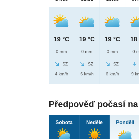
19 °C
19 °C
19 °C
18
0 mm
0 mm
0 mm
0 
SZ
SZ
SZ
4 km/h
6 km/h
6 km/h
9 k
Předpověď počasí na 
Sobota
Neděle
Pondělí