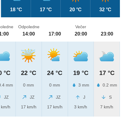
18 °C
17 °C
20 °C
32 °C
oledne
Odpoledne
Večer
1:00
14:00
17:00
20:00
23:00
0 °C
22 °C
24 °C
19 °C
17 °C
.4 mm
0 mm
0 mm
3 mm
0.2 mm
JZ
JZ
JZ
J
S
 km/h
17 km/h
17 km/h
3 km/h
7 km/h