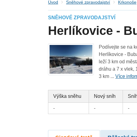
Úvod
Sněhové zpravodajství
Krkonoše
SNĚHOVÉ ZPRAVODAJSTVÍ
Herlíkovice - 
Podívejte se na k
Herlíkovice - Bub
leží 3 km od měst
dráhu a 7 x vlek,
3 km ...
Více info
Výška sněhu
Nový sníh
Sníh
-
-
-