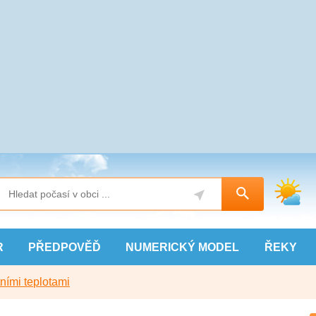
R
PŘEDPOVĚĎ
NUMERICKÝ
MODEL
ŘEKY
ními teplotami