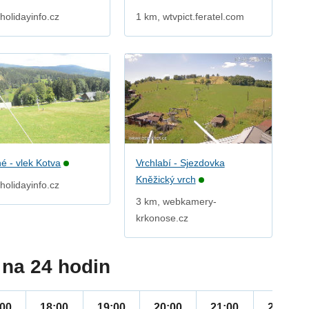
holidayinfo.cz
1 km, wtvpict.feratel.com
é - vlek Kotva
Vrchlabí - Sjezdovka
Kněžický vrch
holidayinfo.cz
3 km, webkamery-
krkonose.cz
na 24 hodin
:00
18:00
19:00
20:00
21:00
22:00