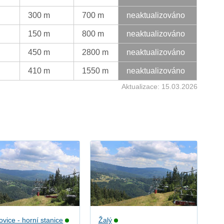
300 m
700 m
neaktualizováno
150 m
800 m
neaktualizováno
450 m
2800 m
neaktualizováno
410 m
1550 m
neaktualizováno
Aktualizace: 15.03.2026
ovice - horní stanice
Žalý