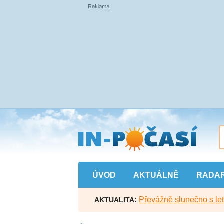
Přejít
na
hlavní
obsah
ÚVOD
AKTUÁLNĚ
RADA
Převážně slunečno s let
AKTUALITA: