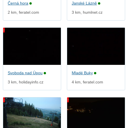
Černá hora
Janské Lázně
2 km, feratel.com
3 km, humlnet.cz
Svoboda nad Úpou
Mladé Buky
3 km, holidayinfo.cz
4 km, feratel.com