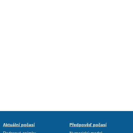
Aktuální počasí
Předpověď počasí
Radarové snímky
Numerický model