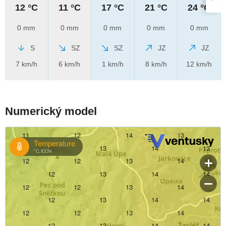
12 °C
11 °C
17 °C
21 °C
24 °C
0 mm
0 mm
0 mm
0 mm
0 mm
S
SZ
SZ
JZ
JZ
7 km/h
6 km/h
1 km/h
8 km/h
12 km/h
Numerický model