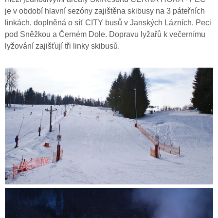
je v období hlavní sezóny zajištěna skibusy na 3 páteřních
linkách, doplněná o síť CITY busů v Janských Lázních, Peci
pod Sněžkou a Černém Dole. Dopravu lyžařů k večernímu
lyžování zajišťují tři linky skibusů.