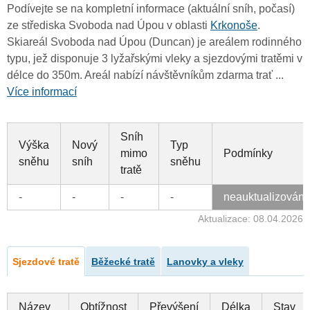
Podívejte se na kompletní informace (aktuální sníh, počasí)
ze střediska Svoboda nad Úpou v oblasti
Krkonoše
.
Skiareál Svoboda nad Úpou (Duncan) je areálem rodinného
typu, jež disponuje 3 lyžařskými vleky a sjezdovými tratěmi v
délce do 350m. Areál nabízí návštěvníkům zdarma trať ...
Více informací
Sníh
Výška
Nový
Typ
mimo
Podmínky
sněhu
sníh
sněhu
tratě
-
-
-
-
neauktualizován
Aktualizace: 08.04.2026
Sjezdové tratě
Běžecké tratě
Lanovky a vleky
Název
Obtížnost
Převýšení
Délka
Stav