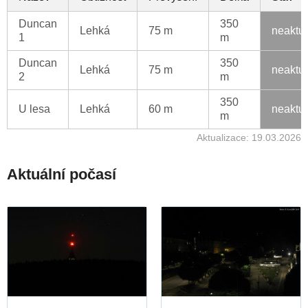
Duncan
350
Lehká
75 m
neaktu
1
m
Duncan
350
Lehká
75 m
neaktu
2
m
350
U lesa
Lehká
60 m
neaktu
m
Aktualizace: 19.03.2026
Aktuální počasí