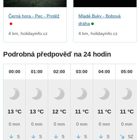
Černá hora - Pec - Protěž
Mladé Buky - Bobová
dráha
4 km, holidayinfo.cz
4 km, holidayinfo.cz
Podrobná předpověď na 24 hodin
00:00
01:00
02:00
03:00
04:00
05:00
13 °C
13 °C
12 °C
11 °C
11 °C
11 °C
0 mm
0 mm
0 mm
0 mm
0 mm
0 mm
S
S
S
S
S
SZ