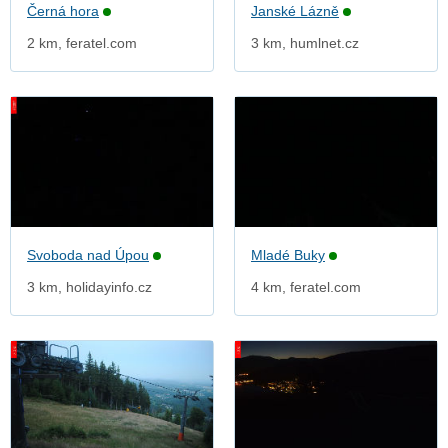
Černá hora
Janské Lázně
2 km, feratel.com
3 km, humlnet.cz
Svoboda nad Úpou
Mladé Buky
3 km, holidayinfo.cz
4 km, feratel.com