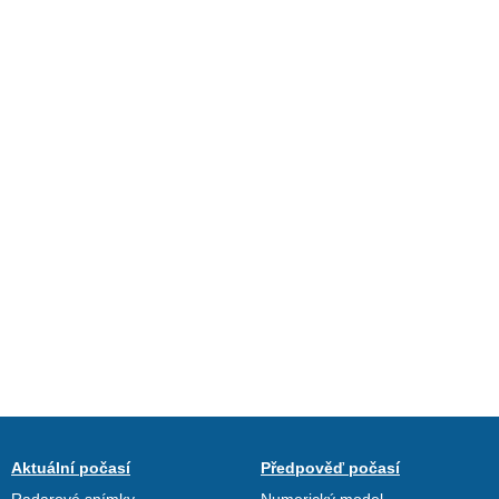
Aktuální počasí
Předpověď počasí
Radarové snímky
Numerický model