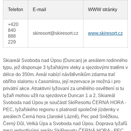
Telefon
E-mail
WWW stránky
+420
840
skiresort@skiresort.cz
www.skiresort.cz
888
229
Skiareál Svoboda nad Úpou (Duncan) je areálem rodinného
typu, jež disponuje 3 lyžařskými vleky a sjezdovými tratěmi v
délce do 350m. Areál nabízí návštěvníkům zdarma trať
obřího slalomu s časomírou, její rezervace je možná i pro
privátní akce. Atraktivní lyžovaní za umělého osvětlení si tu
lyžaři mohou užít na sjezdovce Duncan 1 a 2. Skiareál
Svoboda nad Úpou je součástí SkiResortu ČERNÁ HORA -
PEC, lyžařského regionu s platností společné jízdenky v
areálech Černá hora (Janské Lázně), Pec pod Sněžkou,
Černý Důl, Velká Úpa a Svoboda nad Úpou. Doprava lyžařů
mezi jednotlivými areály SkiResortu ČERNÁ HORA - PEC