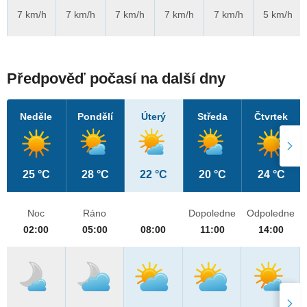
7 km/h
7 km/h
7 km/h
7 km/h
7 km/h
5 km/h
Předpověď počasí na další dny
Neděle
Pondělí
Úterý
Středa
Čtvrtek
25 °C
28 °C
22 °C
20 °C
24 °C
Noc
Ráno
Dopoledne
Odpoledne
02:00
05:00
08:00
11:00
14:00