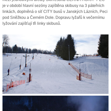
je v období hlavní sezóny zajištěna skibusy na 3 páteřních
linkách, doplněná o síť CITY busů v Janských Lázních, Peci
pod Sněžkou a Černém Dole. Dopravu lyžařů k večernímu
lyžování zajišťují tři linky skibusů.