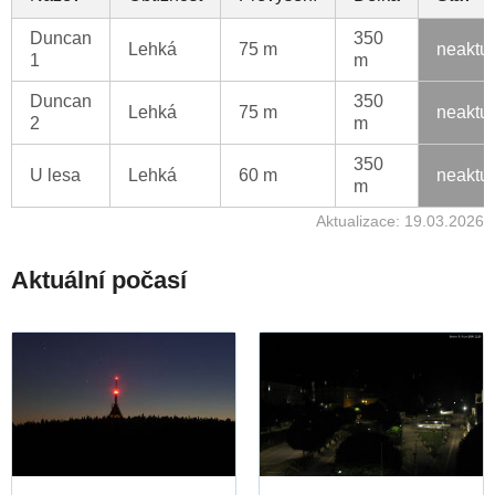
Duncan
350
Lehká
75 m
neaktu
1
m
Duncan
350
Lehká
75 m
neaktu
2
m
350
U lesa
Lehká
60 m
neaktu
m
Aktualizace: 19.03.2026
Aktuální počasí