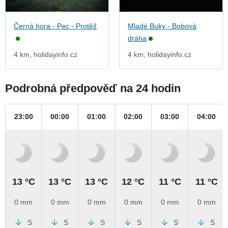
Černá hora - Pec - Protěž
Mladé Buky - Bobová
dráha
4 km, holidayinfo.cz
4 km, holidayinfo.cz
Podrobná předpověď na 24 hodin
23:00
00:00
01:00
02:00
03:00
04:00
13 °C
13 °C
13 °C
12 °C
11 °C
11 °C
0 mm
0 mm
0 mm
0 mm
0 mm
0 mm
S
S
S
S
S
S