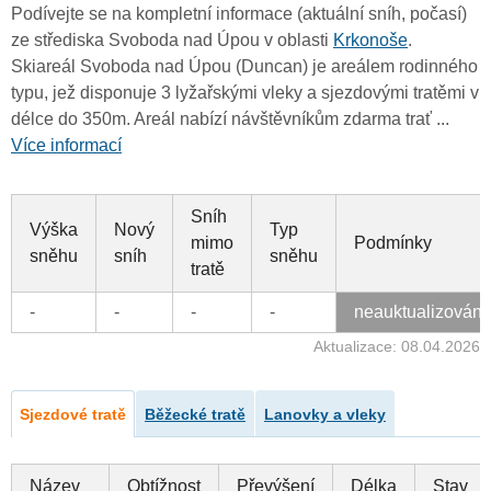
Podívejte se na kompletní informace (aktuální sníh, počasí)
ze střediska Svoboda nad Úpou v oblasti
Krkonoše
.
Skiareál Svoboda nad Úpou (Duncan) je areálem rodinného
typu, jež disponuje 3 lyžařskými vleky a sjezdovými tratěmi v
délce do 350m. Areál nabízí návštěvníkům zdarma trať ...
Více informací
Sníh
Výška
Nový
Typ
mimo
Podmínky
sněhu
sníh
sněhu
tratě
-
-
-
-
neauktualizován
Aktualizace: 08.04.2026
Sjezdové tratě
Běžecké tratě
Lanovky a vleky
Název
Obtížnost
Převýšení
Délka
Stav