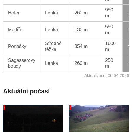
950
Hofer
Lehká
260 m
ne
m
550
Modřín
Lehká
130 m
ne
m
Středně
1600
Portášky
354 m
ne
těžká
m
Sagasserovy
250
Lehká
260 m
ne
boudy
m
Aktualizace: 06.04.2026
Aktuální počasí