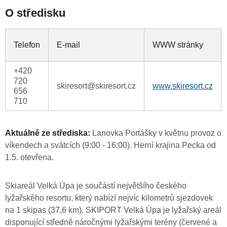
O středisku
Telefon
E-mail
WWW stránky
+420
720
skiresort@skiresort.cz
www.skiresort.cz
656
710
Aktuálně ze střediska:
Lanovka Portášky v květnu provoz o
víkendech a svátcích (9:00 - 16:00). Herní krajina Pecka od
1.5. otevřena.
Skiareál Velká Úpa je součástí největšího českého
lyžařského resortu, který nabízí nejvíc kilometrů sjezdovek
na 1 skipas (37,6 km). SKIPORT Velká Úpa je lyžařský areál
disponující středně náročnými lyžařskými terény (červené a