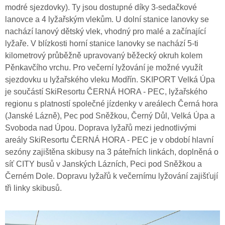
modré sjezdovky). Ty jsou dostupné díky 3-sedačkové
lanovce a 4 lyžařským vlekům. U dolní stanice lanovky se
nachází lanový dětský vlek, vhodný pro malé a začínající
lyžaře. V blízkosti horní stanice lanovky se nachází 5-ti
kilometrový průběžně upravovaný běžecký okruh kolem
Pěnkavčího vrchu. Pro večerní lyžování je možné využít
sjezdovku u lyžařského vleku Modřín. SKIPORT Velká Úpa
je součástí SkiResortu ČERNÁ HORA - PEC, lyžařského
regionu s platností společné jízdenky v areálech Černá hora
(Janské Lázně), Pec pod Sněžkou, Černý Důl, Velká Úpa a
Svoboda nad Úpou. Doprava lyžařů mezi jednotlivými
areály SkiResortu ČERNÁ HORA - PEC je v období hlavní
sezóny zajištěna skibusy na 3 páteřních linkách, doplněná o
síť CITY busů v Janských Lázních, Peci pod Sněžkou a
Černém Dole. Dopravu lyžařů k večernímu lyžování zajišťují
tři linky skibusů.