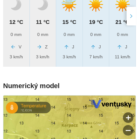
12 °C
11 °C
15 °C
19 °C
21 °C
0 mm
0 mm
0 mm
0 mm
0 mm
V
Z
J
J
J
3 km/h
3 km/h
3 km/h
7 km/h
11 km/h
Numerický model