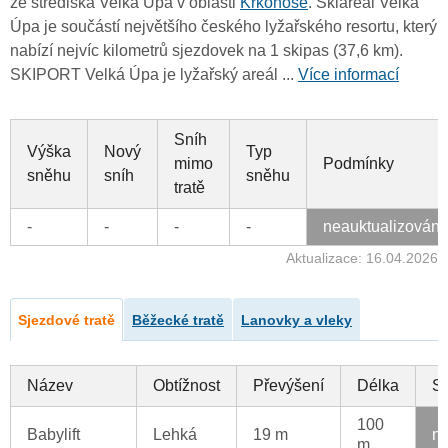
ze střediska Velká Úpa v oblasti
Krkonoše
. Skiareál Velká
Úpa je součástí největšího českého lyžařského resortu, který
nabízí nejvíc kilometrů sjezdovek na 1 skipas (37,6 km).
SKIPORT Velká Úpa je lyžařský areál ...
Více informací
Sníh
Výška
Nový
Typ
mimo
Podmínky
sněhu
sníh
sněhu
tratě
-
-
-
-
neauktualizován
Aktualizace: 16.04.2026
Sjezdové tratě
Běžecké tratě
Lanovky a vleky
Název
Obtížnost
Převýšení
Délka
St
100
Babylift
Lehká
19 m
ne
m