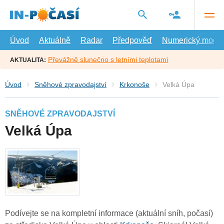
Přejít
na
hlavní
obsah
Úvod
Aktuálně
Radar
Předpověď
Numerický model
Převážně slunečno s letními teplotami
AKTUALITA:
Úvod
Sněhové zpravodajství
Krkonoše
Velká Úpa
SNĚHOVÉ ZPRAVODAJSTVÍ
Velká Úpa
Podívejte se na kompletní informace (aktuální sníh, počasí)