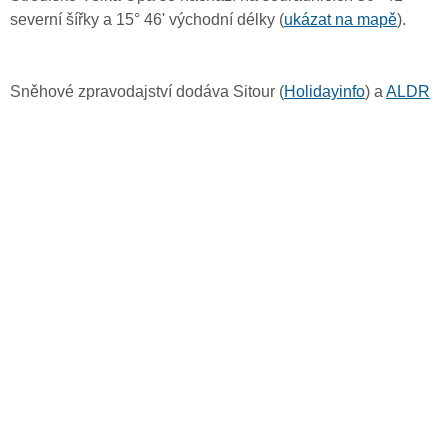
severní šířky a 15° 46' východní délky (
ukázat na mapě
).
Sněhové zpravodajství dodáva Sitour (
Holidayinfo
) a
ALDR