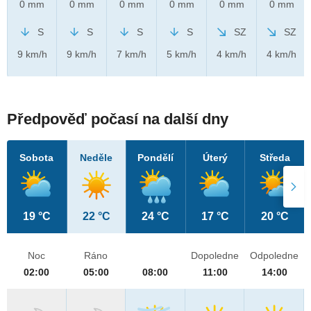
0 mm
0 mm
0 mm
0 mm
0 mm
0 mm
S
S
S
S
SZ
SZ
9 km/h
9 km/h
7 km/h
5 km/h
4 km/h
4 km/h
Předpověď počasí na další dny
Sobota
Neděle
Pondělí
Úterý
Středa
19 °C
22 °C
24 °C
17 °C
20 °C
Noc
Ráno
Dopoledne
Odpoledne
02:00
05:00
08:00
11:00
14:00