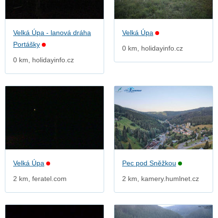
Velká Úpa - lanová dráha
Velká Úpa
Portášky
0 km, holidayinfo.cz
0 km, holidayinfo.cz
Velká Úpa
Pec pod Sněžkou
2 km, feratel.com
2 km, kamery.humlnet.cz