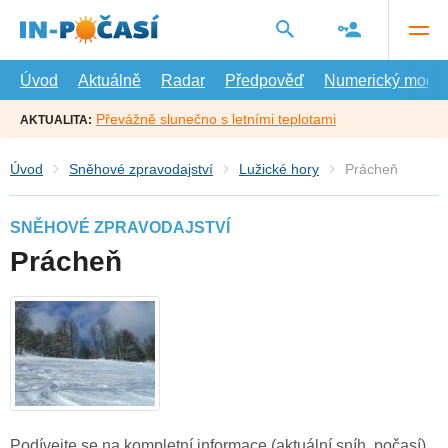
Přejít
na
hlavní
obsah
Úvod
Aktuálně
Radar
Předpověď
Numerický model
Převážně slunečno s letními teplotami
AKTUALITA:
Úvod
Sněhové zpravodajství
Lužické hory
Prácheň
SNĚHOVÉ ZPRAVODAJSTVÍ
Prácheň
Podívejte se na kompletní informace (aktuální sníh, počasí)