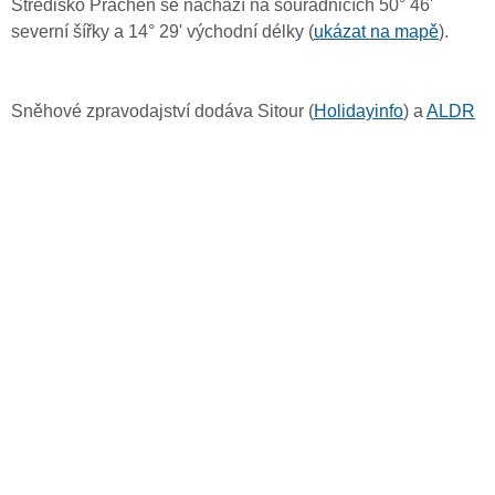
Středisko Prácheň se nachází na souřadnicích 50° 46'
severní šířky a 14° 29' východní délky (
ukázat na mapě
).
Sněhové zpravodajství dodáva Sitour (
Holidayinfo
) a
ALDR