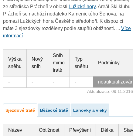
ze střediska Prácheň v oblasti
Lužické hory
. Areál Ski klubu
Prácheň se nachází nedaleko Kamenického Šenova, na
pomezí Lužických hor a Českého středohoří. K dispozici
máte 3 sjezdovky rozděleny podle stupňů obtížnosti. ...
Více
informací
Sníh
Výška
Nový
Typ
mimo
Podmínky
sněhu
sníh
sněhu
tratě
-
-
-
-
neauktualizován
Aktualizace: 09.11.2016
Sjezdové tratě
Běžecké tratě
Lanovky a vleky
Název
Obtížnost
Převýšení
Délka
Stav