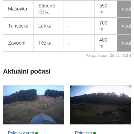
Středně
550
Mášovka
-
neakt
těžká
m
700
Turistická
Lehká
-
neakt
m
400
Závodní
Těžká
-
neakt
m
Aktualizace: 09.11.2016
Aktuální počasí
Polevský vrch
Polevsko