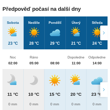
Předpověď počasí na další dny
Sobota
Neděle
Pondělí
Úterý
Středa
23 °C
28 °C
29 °C
21 °C
24 °C
Noc
Ráno
Dopoledne
Odpoledne
02:00
05:00
08:00
11:00
14:00
11 °C
10 °C
15 °C
20 °C
23 °C
0 mm
0 mm
0 mm
0 mm
0 mm