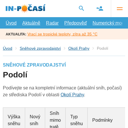
Přejít
na
hlavní
obsah
Úvod
Aktuálně
Radar
Předpověď
Numerický model
Vrací se tropické teploty, zítra až 35 °C
AKTUALITA:
Úvod
Sněhové zpravodajství
Okolí Prahy
Podolí
SNĚHOVÉ ZPRAVODAJSTVÍ
Podolí
Podívejte se na kompletní informace (aktuální sníh, počasí)
ze střediska Podolí v oblasti
Okolí Prahy
.
Sníh
Výška
Nový
Typ
mimo
Podmínky
sněhu
sníh
sněhu
tratě