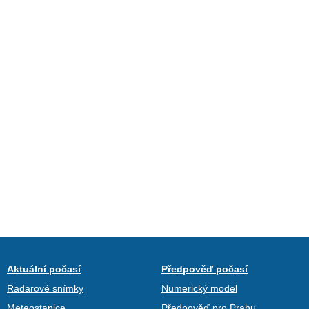
Aktuální počasí
Předpověď počasí
Radarové snímky
Numerický model
Meteostanice
Předpověď pro Prahu