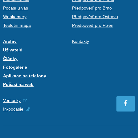
Počasí u vás
Předpověď pro Brno
Webkamery
Předpověď pro Ostravu
Teplotní mapa
Předpověď pro Plzeň
Archiv
Kontakty
Uživatelé
Články
Fotogalerie
Aplikace na telefony
Počasí na web
Ventusky
In-počasie