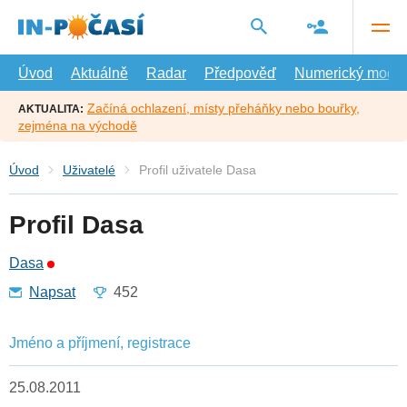
Přejít
na
hlavní
obsah
Úvod
Aktuálně
Radar
Předpověď
Numerický model
Začíná ochlazení, místy přeháňky nebo bouřky,
AKTUALITA:
zejména na východě
Úvod
Uživatelé
Profil uživatele Dasa
Profil Dasa
Dasa
Napsat
452
Jméno a příjmení, registrace
25.08.2011