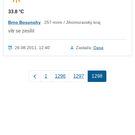
33.8 °C
Brno Bosonohy
257 mnm / Jihomoravský kraj
vítr se zesílil
26.08.2011, 12:40
Zaslal/a:
Dasa
1
1296
1297
1298