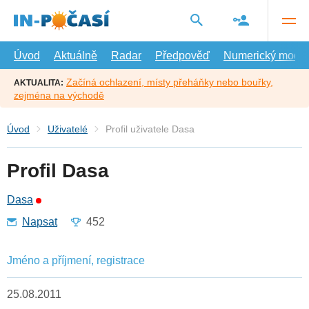
Přejít
na
hlavní
obsah
Úvod
Aktuálně
Radar
Předpověď
Numerický model
Začíná ochlazení, místy přeháňky nebo bouřky,
AKTUALITA:
zejména na východě
Úvod
Uživatelé
Profil uživatele Dasa
Profil Dasa
Dasa
Napsat
452
Jméno a příjmení, registrace
25.08.2011