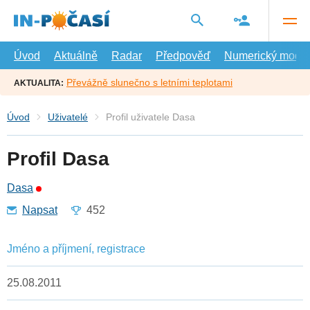
Přejít
na
hlavní
obsah
Úvod
Aktuálně
Radar
Předpověď
Numerický model
Převážně slunečno s letními teplotami
AKTUALITA:
Úvod
Uživatelé
Profil uživatele Dasa
Profil Dasa
Dasa
Napsat
452
Jméno a příjmení, registrace
25.08.2011